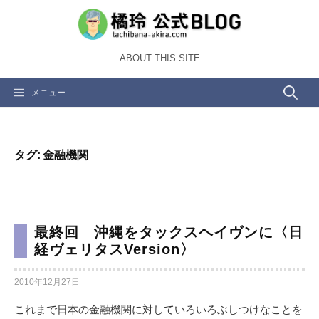
コ
ン
テ
ABOUT THIS SITE
ン
ツ
検
メニュー
へ
ス
索:
キ
ッ
タグ:
金融機関
プ
最終回 沖縄をタックスヘイヴンに〈日
経ヴェリタスVersion〉
2010年12月27日
これまで日本の金融機関に対していろいろぶしつけなことを