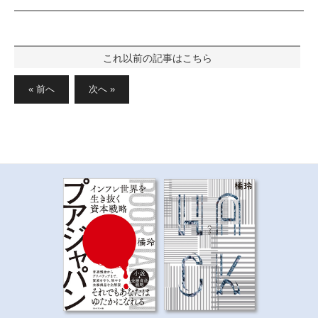
投
稿
« 前へ
次へ »
の
ペ
ー
ジ
送
り