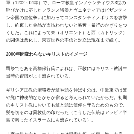
軍（1202～04年）で、ローマ教皇インノケンティウス3世の
呼びかけに応じたフランス諸侯とヴェネティアはビザンティ
ン帝国の皇位争いに加わってコンスタンティノポリスを攻撃
し、約束した金品が支払われないと略奪・暴行のかぎりをつ
くした。これによって東（オリエント）と西（カトリック）
の関係は悪化し、東西世界の不信と対立は現在まで続く。
2000年間変わらないキリストのイメージ
司祭でもある高橋保行氏によれば、正教にはキリスト教誕生
当時の習慣がよく残されている。
ギリシア正教の聖職者が髪や髭を伸ばすのは、中近東では髪
や髭に神秘的なちからが宿ると考えられていたからだ。初期
のキリスト教においても髪と髭は信仰を守るためのもので、
髪を切るのは異教徒の印だった（こうした伝統はアラビア半
島で興ったイスラームにも残されている）。