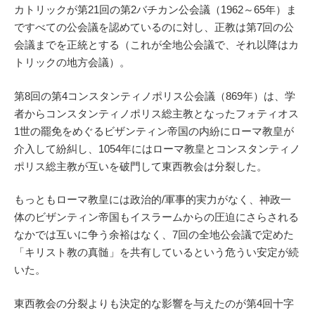
カトリックが第21回の第2バチカン公会議（1962～65年）ま
ですべての公会議を認めているのに対し、正教は第7回の公
会議までを正統とする（これが全地公会議で、それ以降はカ
トリックの地方会議）。
第8回の第4コンスタンティノポリス公会議（869年）は、学
者からコンスタンティノポリス総主教となったフォティオス
1世の罷免をめぐるビザンティン帝国の内紛にローマ教皇が
介入して紛糾し、1054年にはローマ教皇とコンスタンティノ
ポリス総主教が互いを破門して東西教会は分裂した。
もっともローマ教皇には政治的/軍事的実力がなく、神政一
体のビザンティン帝国もイスラームからの圧迫にさらされる
なかでは互いに争う余裕はなく、7回の全地公会議で定めた
「キリスト教の真髄」を共有しているという危うい安定が続
いた。
東西教会の分裂よりも決定的な影響を与えたのが第4回十字