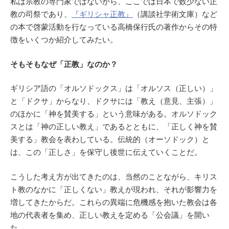
私は宗教の専門家ではないから、ここでは日本で数少ない正
教の司祭であり、
『ギリシャ正教』
（講談社学術文庫）など
の本で啓蒙活動を行なっている高橋保行氏の著作からその特
徴をいくつか紹介してみたい。
そもそもなぜ「正教」なのか？
ギリシア語の「オルソドックス」は「オルソス（正しい）」
と「ドクサ」からなり、ドクサには「教え（意見、主張）」
のほかに「神を賛美する」という意味がある。オルソドック
スとは「神の正しい教え」であるとともに、「正しく神を賛
美する」教会を表わしている。伝統的（オーソドック）と
は、この「正しさ」を保守し後世に伝えていくことだ。
こうした考え方が出てきたのは、当然のことながら、キリス
ト教のなかに「正しくない」教えが現われ、それが影響力を
増してきたからだ。これらの異端に危機感を抱いた教会は各
地の代表者を集め、正しい教えを定める「公会議」を開い
た。