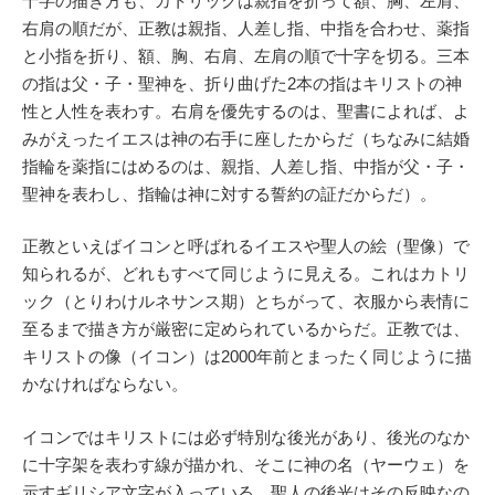
十字の描き方も、カトリックは親指を折って額、胸、左肩、
右肩の順だが、正教は親指、人差し指、中指を合わせ、薬指
と小指を折り、額、胸、右肩、左肩の順で十字を切る。三本
の指は父・子・聖神を、折り曲げた2本の指はキリストの神
性と人性を表わす。右肩を優先するのは、聖書によれば、よ
みがえったイエスは神の右手に座したからだ（ちなみに結婚
指輪を薬指にはめるのは、親指、人差し指、中指が父・子・
聖神を表わし、指輪は神に対する誓約の証だからだ）。
正教といえばイコンと呼ばれるイエスや聖人の絵（聖像）で
知られるが、どれもすべて同じように見える。これはカトリ
ック（とりわけルネサンス期）とちがって、衣服から表情に
至るまで描き方が厳密に定められているからだ。正教では、
キリストの像（イコン）は2000年前とまったく同じように描
かなければならない。
イコンではキリストには必ず特別な後光があり、後光のなか
に十字架を表わす線が描かれ、そこに神の名（ヤーウェ）を
示すギリシア文字が入っている。聖人の後光はその反映なの