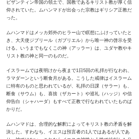
ビザンティン帝国の領土で、国教であるキリスト教が厚く信
仰されていた。ムハンマドが出会った宗教はギリシア正教だ
った。
ムハンマドはメッカ郊外のヒラー山で瞑想にふけっていたと
き、大天使ジブリール（ガブリエル）から唯一神の啓示を受
ける。いうまでもなくこの神（アッラー）は、ユダヤ教やキ
リスト教の神と同一のものだ。
イスラームでは夜明けから夜まで1日5回の礼拝が行なわれ、
ラマダーンという断食月がある。こうした戒律はイスラーム
に特有のものと思われているが、礼拝の日課（サラー）も、
断食（サウム）も、喜捨（ザカート）や巡礼（ハッジ）や信
仰告白（シャハーダ）もすべて正教で行なわれていたものば
かりだ。
ムハンマドは、合理的な解釈によってキリスト教の矛盾を解
決した。すわなち、イエスは預言者の1人ではあるが人であ