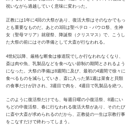
祝いながら過越していく意味に変わった。
正教には1年に4回の大祭があり、復活大祭はそのなかでもっ
とも重要なものだ。あとの3回は聖ペテロ・パウロ祭、生神
女（聖母マリア）就寝祭、降誕祭（クリスマス）で、こうし
た大祭の前にはその準備として大斎が行なわれる。
4世紀以降、厳格な断食は修道院でしか行なわれなくなり、
斎は肉や魚、乳製品などを食べない節制の期間とされるよう
になった。大祭の準備は8週間に及び、最初の4週間で徐々に
食べるものを減らしていき、斎に入った第1週は菜食と貝類
の食事だけが許され、3週目で肉を、4週目で乳製品を絶つ。
このように復活祭だけでも、毎週日曜の小復活祭、8週にい
ちどの中復活祭、春に行なわれる復活大祭があり、そのたび
に斎や大斎が求められるのだから、正教徒の一生は宗教行事
をこなすだけで終わってしまう。