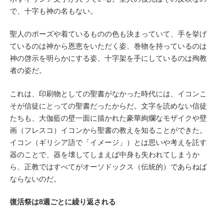
で、十字も神の名もない。
聖人のポーズや着ているものの色も決まっていて、手を挙げ
ているのは神から恩恵をいただく姿、巻物を持っているのは
神の啓示を明らかにする姿、十字架を手にしているのは殉教
者の姿だ。
これは、印刷物としての聖書がなかった時代には、イコンこ
そが信徒にとっての聖書だったからだ。文字を読めない信徒
たちも、大伽藍の壁一面に描かれた豪華絢爛なモザイクや壁
画（フレスコ）イコンから聖書の教えを知ることができた。
イコン（ギリシア語で「イメージ」）とは思いや考えを託す
器のことで、器を壊してしまえば中身も失われてしまうか
ら、正教ではすべてがオーソドックス（伝統的）であらねば
ならないのだ。
復活祭は8週ごとに繰り返される