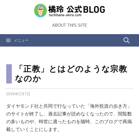
コ
ン
テ
ABOUT THIS SITE
ン
ツ
検
メニュー
へ
ス
索:
キ
ッ
「正教」とはどのような宗教
プ
なのか
2026年2月7日
ダイヤモンド社と共同で行なっていた「海外投資の歩き方」
のサイトが終了し、過去記事が読めなくなったので、閲覧数
の多いものや、時世に適ったものを随時、このブログで再掲
載していくことにします。