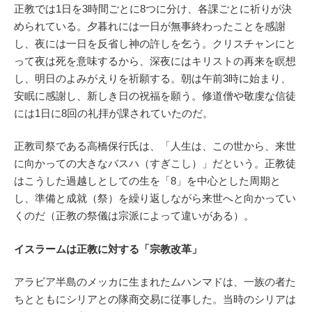
正教では1日を3時間ごとに8つに分け、各課ごとに祈りが決
められている。夕暮れには一日が無事終わったことを感謝
し、夜には一日を反省し神の許しを乞う。クリスチャンにと
って夜は死を意味するから、深夜にはキリストの再来を瞑想
し、明日のよみがえりを祈願する。朝は午前3時に始まり、
安眠に感謝し、新しき日の祝福を願う。修道僧や敬虔な信徒
には1日に8回の礼拝が課されていたのだ。
正教司祭である高橋保行氏は、「人生は、この世から、来世
に向かっての大きなバスハ（すぎこし）」だという。正教徒
はこうした過越しとしての生を「8」を中心とした周期と
し、準備と成就（祭）を繰り返しながら来世へと向かってい
くのだ（正教の祭儀は宗派によって違いがある）。
イスラームは正教に対する「宗教改革」
アラビア半島のメッカに生まれたムハンマドは、一族の者た
ちとともにシリアとの隊商交易に従事した。当時のシリアは