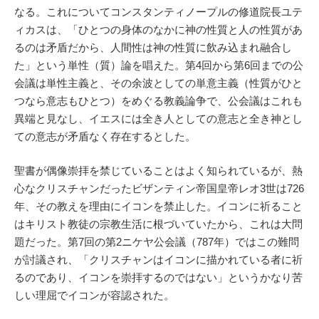
なる。これについてコンスタンティノープルの修道院長ユテ
ィカスは、「ひとつの身体のなかに神の性質と人の性質があ
るのは矛盾だから、人間性は神の性質に飲み込まれ融合し
た」という単性（質）論を唱えた。第4回から第6回までの公
会議は単性主義と、その余波としての単意主義（性質がひと
つなら意志もひとつ）をめぐる教義論争で、公会議はこれも
異端と見なし、イエスには全き人としての意志と全き神とし
ての意志が矛盾なく存在するとした。
聖書が偶像崇拝を禁じていることはよく知られているが、熱
心なクリスチャンだったビザンティン帝国皇帝レオ3世は726
年、その教えを理由にイコンを禁止した。イコンに祈ること
はキリスト教徒の宗教生活に根づいていたから、これは大問
題だった。第7回の第2ニケヤ公会議（787年）ではこの難問
が討議され、「クリスチャンはイコンに描かれている者に祈
るのであり、イコンを崇拝するのではない」というかなり苦
しい理屈でイコンが容認された。