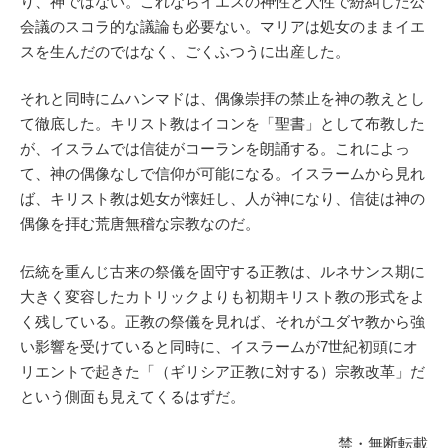
り、神ではない。これならイエスの神性と人性で紛糾した公
会議のスコラ的な議論も必要ない。マリアは処女のままイエ
スを生んだのではなく、ごくふつうに出産した。
それと同時にムハンマドは、偶像崇拝の禁止を神の教えとし
て徹底した。キリスト教はイコンを「聖書」として布教した
が、イスラムでは信徒がコーランを朗誦する。これによっ
て、神の偶像なしで信仰が可能になる。イスラームから見れ
ば、キリスト教は処女が懐妊し、人が神になり、信徒は神の
偶像を拝む荒唐無稽な宗教なのだ。
伝統を重んじ古来の祭儀を固守する正教は、ルネサンス期に
大きく変容したカトリックよりも初期キリスト教の形式をよ
く残している。正教の祭儀を見れば、それがユダヤ教から強
い影響を受けていると同時に、イスラームが7世紀初頭にオ
リエントで起きた「（ギリシア正教に対する）宗教改革」だ
という側面も見えてくるはずだ。
禁・無断転載