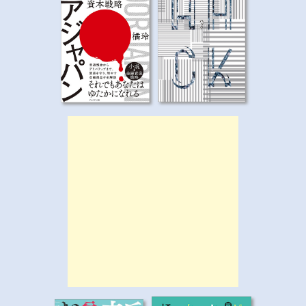
シ
ョ
ン