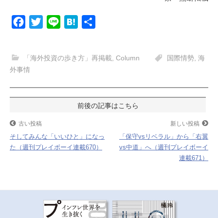
F
T
L
H
共
a
w
i
a
有
c
i
n
t
「海外投資の歩き方」再掲載
,
Column
国際情勢
,
海
e
t
e
e
外事情
b
t
n
o
e
a
投
o
r
k
稿
古い投稿
新しい投稿
そしてみんな「いいひと」になっ
「保守vsリベラル」から「右翼
ナ
た（週刊プレイボーイ連載670）
vs中道」へ（週刊プレイボーイ
連載671）
ビ
ゲ
ー