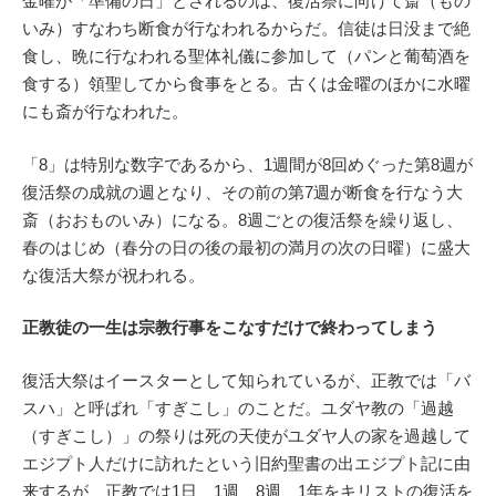
金曜が「準備の日」とされるのは、復活祭に向けて斎（もの
いみ）すなわち断食が行なわれるからだ。信徒は日没まで絶
食し、晩に行なわれる聖体礼儀に参加して（パンと葡萄酒を
食する）領聖してから食事をとる。古くは金曜のほかに水曜
にも斎が行なわれた。
「8」は特別な数字であるから、1週間が8回めぐった第8週が
復活祭の成就の週となり、その前の第7週が断食を行なう大
斎（おおものいみ）になる。8週ごとの復活祭を繰り返し、
春のはじめ（春分の日の後の最初の満月の次の日曜）に盛大
な復活大祭が祝われる。
正教徒の一生は宗教行事をこなすだけで終わってしまう
復活大祭はイースターとして知られているが、正教では「バ
スハ」と呼ばれ「すぎこし」のことだ。ユダヤ教の「過越
（すぎこし）」の祭りは死の天使がユダヤ人の家を過越して
エジプト人だけに訪れたという旧約聖書の出エジプト記に由
来するが、正教では1日、1週、8週、1年をキリストの復活を