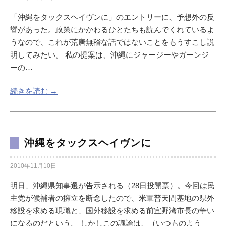
「沖縄をタックスヘイヴンに」のエントリーに、予想外の反
響があった。政策にかかわるひとたちも読んでくれているよ
うなので、これが荒唐無稽な話ではないことをもうすこし説
明してみたい。 私の提案は、沖縄にジャージーやガーンジ
ーの…
続きを読む →
沖縄をタックスヘイヴンに
2010年11月10日
明日、沖縄県知事選が告示される（28日投開票）。今回は民
主党が候補者の擁立を断念したので、米軍普天間基地の県外
移設を求める現職と、国外移設を求める前宜野湾市長の争い
になるのだという。 しかしこの議論は、（いつものよう