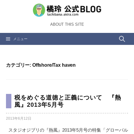
コ
ン
テ
ABOUT THIS SITE
ン
ツ
検
メニュー
へ
ス
索:
キ
ッ
カテゴリー:
Offshore/Tax haven
プ
税をめぐる道徳と正義について 『熱
風』2013年5月号
2013年6月12日
スタジオジブリの『熱風』2013年5月号の特集「グローバル