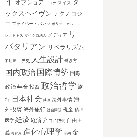
イ
タ
オフショア
スイス
コロナ
ックスヘイヴン
テクノロジ
ー
プライベートバンク
ポリティカル・コ
リ
メディア
レクトネス
マイクロ法人
バタリアン
リベラリズム
人生設計
世界史
働き方
不動産
国際情勢
国内政治
国際
政治哲学
政治
年金
投資
旅
日本社会
海
海外事情
行
映画
外投資
海外旅行
税金
精神
社会問題
経済
経済学
自由主
医学
自己啓発
進化心理学
金
義
金融
複雑系