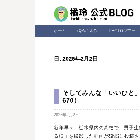
コ
ン
テ
ン
ホーム
橘玲の著作
PHOTOツアー
ツ
へ
ス
日:
2026年2月2日
キ
ッ
プ
そしてみんな「いいひと
670）
2026年2月2日
新年早々、栃木県内の高校で、男子生
る様子を撮影した動画がSNSに投稿