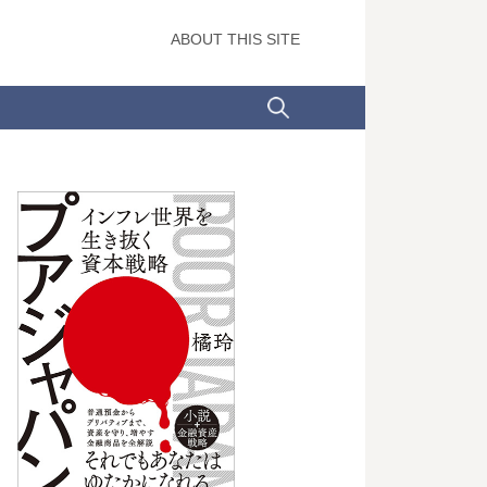
ABOUT THIS SITE
検
索: