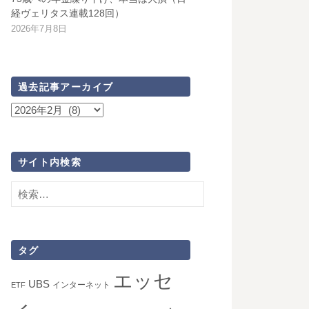
経ヴェリタス連載128回）
2026年7月8日
過去記事アーカイブ
過
去
記
事
サイト内検索
ア
検
ー
索:
カ
イ
ブ
タグ
エッセ
UBS
インターネット
ETF