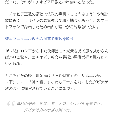
だった。それがエチオピア正教との出会いとなった。
エチオピア正教の讃歌は仏教の声明（しょうみょう）や御詠
歌に近く、ラリベラの岩窟教会で聴く機会があった。スマー
トフォンで録画したため画面が暗いがご容赦願いたい。
聖エマニュエル教会の洞窟で讃歌を歌う
16世紀にロシアから来た使節はこの光景を見て腰を抜かさん
ばかりに驚き、エチオピア教会を異端の悪魔崇拝と罵ったと
いわれる。
ところがその後、川又氏は『旧約聖書』の「サムエル記
（下）」に、「神の箱」すなわちアークを前にしたダビデが
次のように描写されていることに気づく。
糸杉の楽器、竪琴、琴、太鼓、シンバルを奏でた。
……ダビデは力のかぎり踊った。