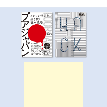
ゲ
ー
シ
ョ
ン