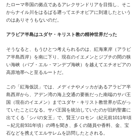
たローマ帝国の拠点であるアレクサンドリアを目指し、そこ
からナイル川をはるばる遡ってエチオピアに到達したという
のはありそうもないのだ。
アラビア半島はユダヤ・キリスト教の精神世界だった
そうなると、もうひとつ考えられるのは、紅海東岸（アラビ
ア半島西岸）を南に下り、現在のイエメンとジブチの間の狭
い海峡（バブ・エル・マンデブ海峡）を越えてエチオピアの
高原地帯へと至るルートだ。
この「紅海仮説」では、メディナやメッカがあるアラビア半
島西岸から、アデン湾の海上交通の要衝だった南端のサバ王
国（現在のイエメン）までユダヤ・キリスト教世界が広がっ
ていたことになる。サバ王国を統治していたのが旧約聖書に
出てくる「シバの女王」で、賢王ソロモン（紀元前1011年頃
～紀元前931年頃）の噂を聞き、多くの随員や香料、金、宝
石などを携えてエルサレムを訪問したとされる。