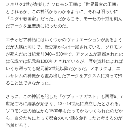
メネリク1世が創始したソロモン王朝は「世界最古の王朝」
とされるが、この神話からわかるように、それは明らかに
「ユダヤ教国家」だった。だからこそ、モーセの十戒を刻ん
だアークを至聖所に祀ったのだ。
エチオピア神話にはいくつかのヴァリエーションがあるよう
だが大筋は同じで、歴史家からは一蹴されている。ソロモン
が死んだのは紀元前940～930年で、アクスムが建都されたの
は伝説では紀元前1000年とされているが、歴史資料によれば
いくら遡っても紀元前3世紀以降だからだ。メネリクは、エ
ルサレムの神殿から盗み出したアークをアクスムに持って帰
ることはできなかった。
さらに、この神話を記した『ケブラ・ナガスト』も西暦6、7
世紀ごろに編纂が始まり、13～14世紀に成立したとされる。
ソロモン王の治世から1500年もたってからつくられたのだか
ら、自分たちにとって都合のいい話を創作したと考えるのが
当然だろう。