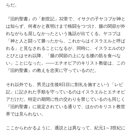
らだ。
『旧約聖書』の「創世記」32章で、イサクの子ヤコブが神と
は知らず、何者かと夜明けまで格闘をつづけ、腿の関節が外
れながらも屈しなかったという逸話が出てくる。ヤコブは
「神と人と闘って勝ったから、これからはイスラエルと呼ば
れる」と見なされることになるが、同時に、イスラエルのひ
とびとはそれ以降、「腿の関節の上になる腰の筋を食べな
い」ことになった。――エチオピアのキリスト教徒は、この
『旧約聖書』の教えを忠実に守っているのだ。
それ以外でも、男児は生後8日目に割礼を施すという「レビ
記」に記された手順を守っているのはイスラエルとエチオピ
アだけだ。特定の期間に性の交わりを禁じているのも同じく
『旧約聖書』に規定されている通りで、ほかのキリスト教世
界では見られない。
ここからわかるように、通説とは異なって、紀元1～3世紀に