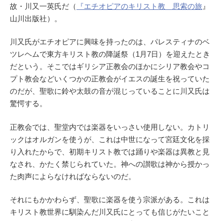
故・川又一英氏だ（
『エチオピアのキリスト教 思索の旅
』
山川出版社）。
川又氏がエチオピアに興味を持ったのは、パレスティナのベ
ツレヘムで東方キリスト教の降誕祭（1月7日）を迎えたとき
だという。そこではギリシア正教会のほかにシリア教会やコ
プト教会などいくつかの正教会がイエスの誕生を祝っていた
のだが、聖歌に鈴や太鼓の音が混じっていることに川又氏は
驚愕する。
正教会では、聖堂内では楽器をいっさい使用しない。カトリ
ックはオルガンを使うが、これは中世になって宮廷文化を採
り入れたからで、初期キリスト教では踊りや楽器は異教と見
なされ、かたく禁じられていた。神への讃歌は神から授かっ
た肉声によらなければならないのだ。
それにもかかわらず、聖歌に楽器を使う宗派がある。これは
キリスト教世界に馴染んだ川又氏にとっても信じがたいこと