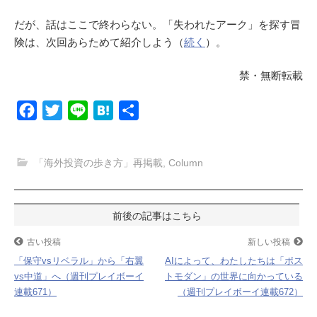
だが、話はここで終わらない。「失われたアーク」を探す冒
険は、次回あらためて紹介しよう（
続く
）。
禁・無断転載
F
T
L
H
共
a
w
i
a
有
c
i
n
t
「海外投資の歩き方」再掲載
,
Column
e
t
e
e
b
t
n
o
e
a
投
o
r
稿
古い投稿
新しい投稿
k
「保守vsリベラル」から「右翼
AIによって、わたしたちは「ポス
ナ
vs中道」へ（週刊プレイボーイ
トモダン」の世界に向かっている
連載671）
（週刊プレイボーイ連載672）
ビ