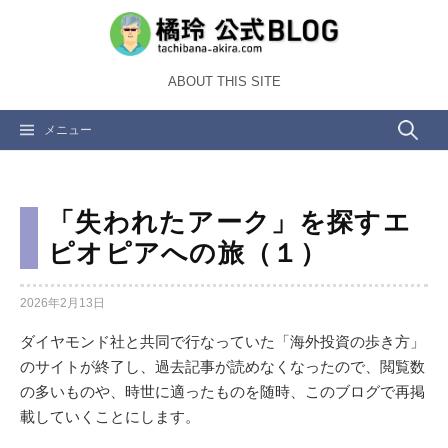
コ
ン
テ
ABOUT THIS SITE
ン
ツ
検
メニュー
へ
ス
索:
キ
ッ
「失われたアーク」を探すエ
プ
ピオピアへの旅（１）
2026年2月13日
ダイヤモンド社と共同で行なっていた「海外投資の歩き方」
のサイトが終了し、過去記事が読めなくなったので、閲覧数
の多いものや、時世に適ったものを随時、このブログで再掲
載していくことにします。