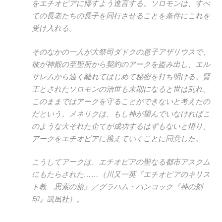
をエチオピアに帰すよう進言する。ソロモンは、すべ
ての長老たちの長子を同行させることを条件にこれを
受け入れる。
そのなかの一人が大祭司ダドクの息子アザリウスで、
彼が神殿の至聖所から契約のアークを盗み出し、エル
サレムから遠く離れてはじめて秘密を打ち明ける。賢
王とされたソロモンの治世も末期になると世は乱れ、
このままではアークを守ることができないと考えたの
だという。メネリクは、もし神が望んでいなければこ
のような大それた企てが成功するはずもないと悟り、
アークをエチオピアに携えていくことに同意した。
こうしてアークは、エチオピアの聖なる都市アスクム
にもたらされた……（川又一英『エチオピアのキリス
ト教 思索の旅』／グラハム・ハンコック『神の刻
印』凱風社）。