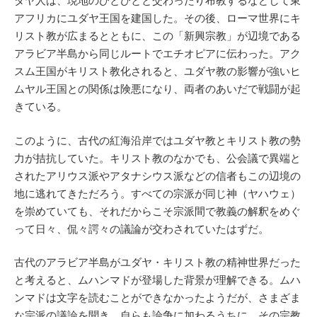
ダヤ人は、現地のひとびとと交わったり布教するなどして東
アフリカにユダヤ王国を建国した。その後、ローマ世界にキ
リスト教が広まるとともに、この「新興宗教」が辺境である
アラビア半島から同じルートでエチオピアに伝わった。アク
スム王国がキリスト教化されると、ユダヤ教の影響が強いヒ
ムヤル王国との関係は険悪になり、両者のあいだで戦闘が起
きている。
このように、古代の紅海沿岸ではユダヤ教とキリスト教の勢
力が拮抗していた。キリスト教のなかでも、公会議で異端と
されたアリウス派やアタナシウス派などの信者もこの辺境の
地に逃れてきただろう。すべての宗派が同じ神（ヤハウェ）
を崇めていても、それだからこそ宗派間で教義の解釈をめぐ
って日々、侃々諤々の議論が交わされていたはずだ。
古代のアラビア半島がユダヤ・キリスト教の精神世界だった
と考えると、ムハンマドが登場した背景が理解できる。ムハ
ンマドは文字を読むことができなかったようだが、さまざま
な宗派の議論を聞き、自らも論争に加わるうちに、その宗教