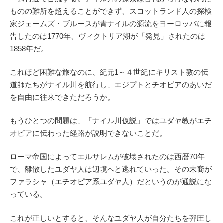
ものの難所を超えることができず、スコットランド人の探検
家ジェームズ・ブルースが青ナイルの源流をヨーロッパに報
告したのは1770年、ヴィクトリア湖が「発見」されたのは
1858年だ。
これほど困難な旅なのに、紀元1～４世紀にキリスト教の伝
道師たちがナイル川を航行し、エジプトとチオピアのあいだ
を自由に往来できただろうか。
もうひとつの問題は、「ナイル川仮説」ではユダヤ教がエチ
オピアに伝わった経路が説明できないことだ。
ローマ帝国によってエルサレムが破壊されたのは西暦70年
で、離散したユダヤ人は辺境へと逃れていった。その末裔が
ファラシャ（エチオピア系ユダヤ人）だというのが通説にな
っている。
これが正しいとすると、そんなユダヤ人が自分たちを弾圧し