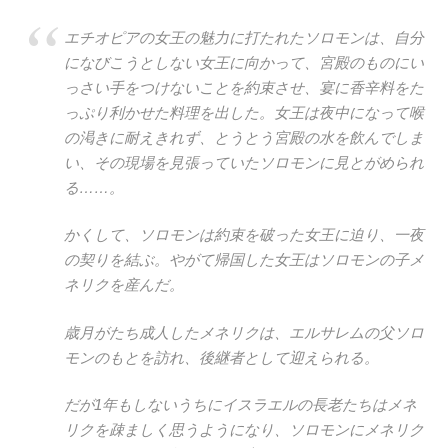
エチオピアの女王の魅力に打たれたソロモンは、自分
になびこうとしない女王に向かって、宮殿のものにい
っさい手をつけないことを約束させ、宴に香辛料をた
っぷり利かせた料理を出した。女王は夜中になって喉
の渇きに耐えきれず、とうとう宮殿の水を飲んでしま
い、その現場を見張っていたソロモンに見とがめられ
る……。
かくして、ソロモンは約束を破った女王に迫り、一夜
の契りを結ぶ。やがて帰国した女王はソロモンの子メ
ネリクを産んだ。
歳月がたち成人したメネリクは、エルサレムの父ソロ
モンのもとを訪れ、後継者として迎えられる。
だが1年もしないうちにイスラエルの長老たちはメネ
リクを疎ましく思うようになり、ソロモンにメネリク