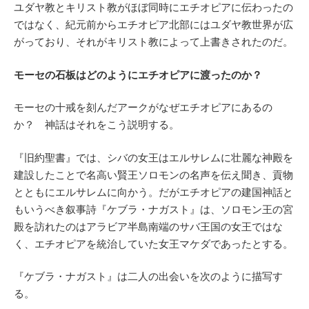
ユダヤ教とキリスト教がほぼ同時にエチオピアに伝わったの
ではなく、紀元前からエチオピア北部にはユダヤ教世界が広
がっており、それがキリスト教によって上書きされたのだ。
モーセの石板はどのようにエチオピアに渡ったのか？
モーセの十戒を刻んだアークがなぜエチオピアにあるの
か？ 神話はそれをこう説明する。
『旧約聖書』では、シバの女王はエルサレムに壮麗な神殿を
建設したことで名高い賢王ソロモンの名声を伝え聞き、貢物
とともにエルサレムに向かう。だがエチオピアの建国神話と
もいうべき叙事詩『ケブラ・ナガスト』は、ソロモン王の宮
殿を訪れたのはアラビア半島南端のサバ王国の女王ではな
く、エチオピアを統治していた女王マケダであったとする。
『ケブラ・ナガスト』は二人の出会いを次のように描写す
る。