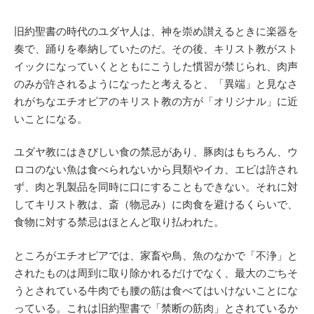
旧約聖書の時代のユダヤ人は、神を崇め讃えるときに楽器を
奏で、踊りを奉納していたのだ。その後、キリスト教がスト
イックになっていくとともにこうした慣習が禁じられ、肉声
のみが許されるようになったと考えると、「異端」と見なさ
れがちなエチオピアのキリスト教の方が「オリジナル」に近
いことになる。
ユダヤ教にはきびしい食の禁忌があり、豚肉はもちろん、ウ
ロコのない魚は食べられないから貝類やイカ、エビは許され
ず、肉と乳製品を同時に口にすることもできない。それに対
してキリスト教は、斎（物忌み）に肉食を避けるくらいで、
食物に対する禁忌はほとんど取り払われた。
ところがエチオピアでは、家畜や鳥、魚のなかで「不浄」と
されたものは周到に取り除かれるだけでなく、最大のごちそ
うとされている牛肉でも腰の筋は食べてはいけないことにな
っている。これは旧約聖書で「禁断の筋肉」とされているか