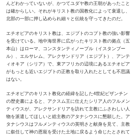
んどわかっていないが、かつてユダヤ教の王朝があったこと
は確からしい。それがキリスト教の国教化によって衰退し、
北部の一部に押し込められ細々と伝統を守ってきたのだ。
エチオピアのキリスト教は、エジプトのコプト教の強い影響
を受けている。地中海世界に広がったキリスト教の拠点（五
本山）はローマ、コンスタンティノープル（イスタンブー
ル）、エルサレム、アレクサンドリア（エジプト）、アンテ
ィオキア（シリア）で、東アフリカの辺境にあるエチオピア
がもっとも近いエジプトの正教を取り入れたとしても不思議
はない。
エチオピアのキリスト教化の経緯を記した4世紀ビザンチン
の歴史書によると、アクスム王に仕えたシリア人のフルメン
ティウスが、アレクサンドリアを訪れて主教にふさわしい人
物を派遣してほしいと総主教のアタナシウスに懇願した。ア
タナシウスはフルメンティウスの英明さと献身を見て、主教
に叙任して神の恩寵を受けた土地に戻るよう命じたとされて