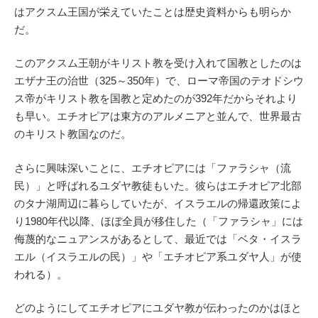
はアクスム王国が栄えていたことは歴史資料からも明らか
だ。
このアクスム王朝がキリスト教を受け入れて国教としたのは
エザナ王の治世（325～350年）で、ローマ帝国のテオドシウ
ス帝がキリスト教を国教と定めたのが392年だからそれより
も早い。エチオピアは東方のアルメニアと並んで、世界最古
のキリスト教国なのだ。
さらに興味深いことに、エチオピアには「ファラシャ（流
民）」と呼ばれるユダヤ教徒もいた。彼らはエチオピア北部
のタナ湖周辺に暮らしていたが、イスラエルの帰還政策によ
り1980年代以降、ほぼ全員が移住した（「ファラシャ」には
侮蔑的なニュアンスがあるとして、最近では「ベタ・イスラ
エル（イスラエルの民）」や「エチオピア系ユダヤ人」が使
われる）。
どのようにしてエチオピアにユダヤ教が伝わったのかはほと