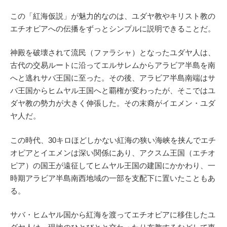
この「紅海仮説」が魅力的なのは、ユダヤ教やキリスト教の
エチオピアへの伝播をずっとシンプルに説明できることだ。
神殿を破壊されて流民（ファラシャ）となったユダヤ人は、
古代の交易ルートに沿ってエルサレムからアラビア半島を南
へと逃れサバ王国に至った。その後、アラビア半島南端はサ
バ王国からヒムヤル王国へと覇権が変わったが、そこではユ
ダヤ教の勢力が大きく伸張した。その末裔がイエメン・ユダ
ヤ人だ。
この時代、30キロほどしかない紅海の狭い海峡を挟んでエチ
オピアとイエメンは深い関係にあり、アクスム王国（エチオ
ピア）の国王が遠征してヒムヤル王国の建国にかかわり、一
時期アラビア半島南西地域の一部を支配下に置いたこともあ
る。
サバ・ヒムヤル国から紅海を渡ってエチオピアに移住したユ