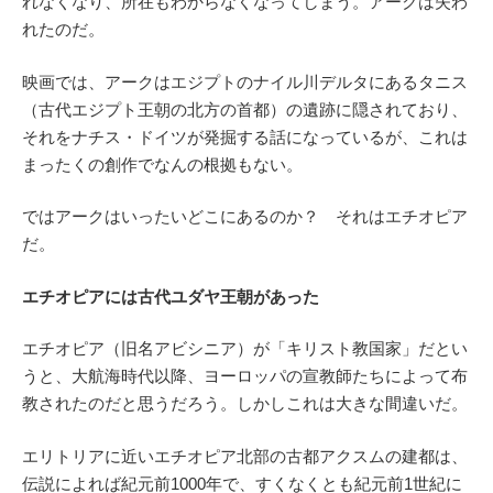
れなくなり、所在もわからなくなってしまう。アークは失わ
れたのだ。
映画では、アークはエジプトのナイル川デルタにあるタニス
（古代エジプト王朝の北方の首都）の遺跡に隠されており、
それをナチス・ドイツが発掘する話になっているが、これは
まったくの創作でなんの根拠もない。
ではアークはいったいどこにあるのか？ それはエチオピア
だ。
エチオピアには古代ユダヤ王朝があった
エチオピア（旧名アビシニア）が「キリスト教国家」だとい
うと、大航海時代以降、ヨーロッパの宣教師たちによって布
教されたのだと思うだろう。しかしこれは大きな間違いだ。
エリトリアに近いエチオピア北部の古都アクスムの建都は、
伝説によれば紀元前1000年で、すくなくとも紀元前1世紀に