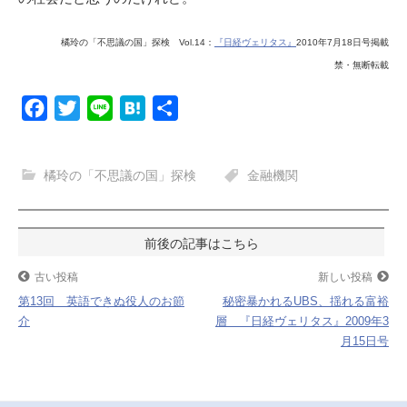
橘玲の「不思議の国」探検 Vol.14：
『日経ヴェリタス』
2010年7月18日号掲載
禁・無断転載
F
T
L
H
共
a
w
i
a
有
c
i
n
t
橘玲の「不思議の国」探検
金融機関
e
t
e
e
b
t
n
o
e
a
投
o
r
稿
古い投稿
新しい投稿
k
第13回 英語できぬ役人のお節
秘密暴かれるUBS、揺れる富裕
ナ
介
層 『日経ヴェリタス』2009年3
月15日号
ビ
ゲ