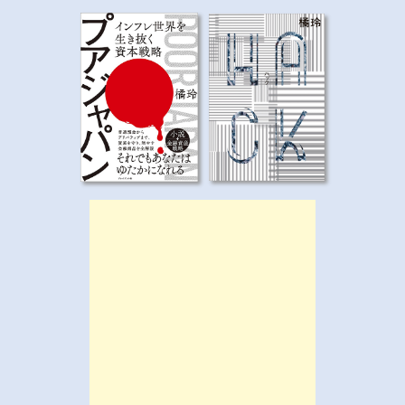
ー
シ
ョ
ン