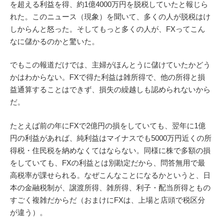
を超える利益を得、約1億4000万円を脱税していたと報じら
れた。このニュース（現象）を聞いて、多くの人が脱税はけ
しからんと怒った。そしてもっと多くの人が、FXってこん
なに儲かるのかと驚いた。
でもこの報道だけでは、主婦がほんとうに儲けていたかどう
かはわからない。FXで得た利益は雑所得で、他の所得と損
益通算することはできず、損失の繰越しも認められないから
だ。
たとえば前の年にFXで2億円の損をしていても、翌年に1億
円の利益があれば、純利益はマイナスでも5000万円近くの所
得税・住民税を納めなくてはならない。同様に株で多額の損
をしていても、FXの利益とは別勘定だから、問答無用で最
高税率が課せられる。なぜこんなことになるかというと、日
本の金融税制が、譲渡所得、雑所得、利子・配当所得ともの
すごく複雑だからだ（おまけにFXは、上場と店頭で税区分
が違う）。