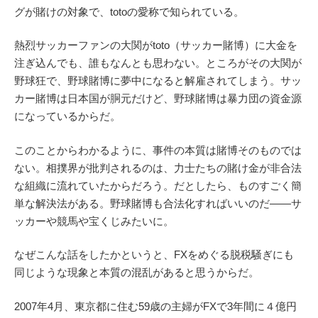
グが賭けの対象で、totoの愛称で知られている。
熱烈サッカーファンの大関がtoto（サッカー賭博）に大金を
注ぎ込んでも、誰もなんとも思わない。ところがその大関が
野球狂で、野球賭博に夢中になると解雇されてしまう。サッ
カー賭博は日本国が胴元だけど、野球賭博は暴力団の資金源
になっているからだ。
このことからわかるように、事件の本質は賭博そのものでは
ない。相撲界が批判されるのは、力士たちの賭け金が非合法
な組織に流れていたからだろう。だとしたら、ものすごく簡
単な解決法がある。野球賭博も合法化すればいいのだ――サ
ッカーや競馬や宝くじみたいに。
なぜこんな話をしたかというと、FXをめぐる脱税騒ぎにも
同じような現象と本質の混乱があると思うからだ。
2007年4月、東京都に住む59歳の主婦がFXで3年間に４億円