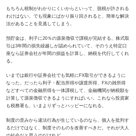
もちろん税制がわかりにくいからといって、脱税が許される
わけはない。でも現象にばかり振り回されると、簡単な解決
法があることを見逃してしまう。
預貯金は、利子に20％の源泉徴収で課税が完結する。株式取
引は3年間の損失繰越しが認められていて、そのうえ特定口
座なら証券会社が年間の損益を計算し、納税を代行してくれ
る。
いまでは銀行や証券会社でも気軽にFX取引ができるように
なった。だったら利子・配当所得や譲渡所得、FXの雑所得
などすべての金融所得を一体課税して、金融機関が納税額を
計算して源泉徴収できるようにすればいい。これなら投資家
も税務署も、いまよりずっとハッピーになれる。
制度の歪みから違法行為が生じているのなら、個人を批判す
るだけではなく、制度そのものを改善すべきだ。それが大人
の社会だと思うのだけれど。