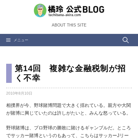
コ
ン
テ
ABOUT THIS SITE
ン
ツ
検
メニュー
へ
ス
索:
キ
ッ
第14回 複雑な金融税制が招
プ
く不幸
2010年8月10日
相撲界が今、野球賭博問題で大きく揺れている。親方や大関
が賭博に興じていたのは許しがたいと、みんな怒っている。
野球賭博は、プロ野球の勝敗に賭けるギャンブルだ。ところ
でサッカー賭博というのもあって、こちらはサッカーJリー