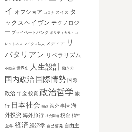
イ
タ
オフショア
スイス
コロナ
ックスヘイヴン
テクノロジ
ー
プライベートバンク
ポリティカル・コ
リ
メディア
レクトネス
マイクロ法人
バタリアン
リベラリズム
人生設計
世界史
働き方
不動産
国際情勢
国内政治
国際
政治哲学
政治
年金
投資
旅
日本社会
海
海外事情
行
映画
外投資
海外旅行
税金
精神
社会問題
経済
経済学
自由主
医学
自己啓発