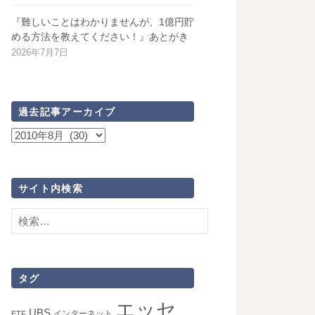
『難しいことはわかりませんが、1億円貯
める方法を教えてください！』あとがき
2026年7月7日
過去記事アーカイブ
過
去
記
事
サイト内検索
ア
検
ー
索:
カ
イ
ブ
タグ
エッセ
UBS
インターネット
ETF