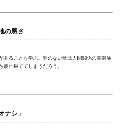
地の悪さ
があることを学ぶ。罪のない嘘は人間関係の潤滑油
ち疲れ果ててしまうだろう。
オナシ」