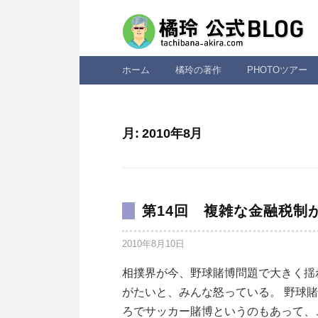
コ
ン
テ
ン
ホーム
橘玲の著作
PHOTOツアー
ツ
へ
ス
月:
2010年8月
キ
ッ
プ
第14回 複雑な金融税制
2010年8月10日
相撲界が今、野球賭博問題で大きく揺
がたいと、みんな怒っている。 野球
ろでサッカー賭博というのもあって、