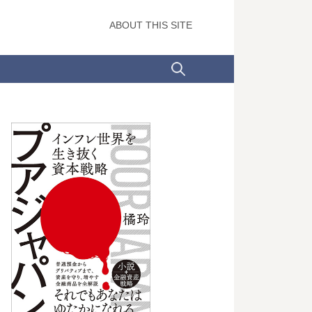
ABOUT THIS SITE
検
索: