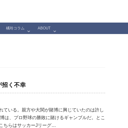
橘玲コラム
ABOUT
が招く不幸
れている。親方や大関が賭博に興じていたのは許し
賭博は、プロ野球の勝敗に賭けるギャンブルだ。とこ
こちらはサッカーJリーグ…