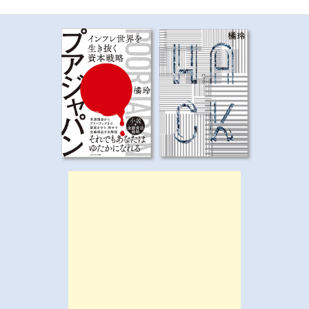
ジ
送
り