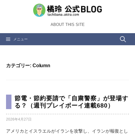
コ
ン
テ
ABOUT THIS SITE
ン
ツ
検
メニュー
へ
ス
索:
キ
ッ
カテゴリー:
Column
プ
節電・節約要請で「自粛警察」が登場す
る？（週刊プレイボーイ連載680）
2026年4月27日
アメリカとイスラエルがイランを攻撃し、イランが報復とし