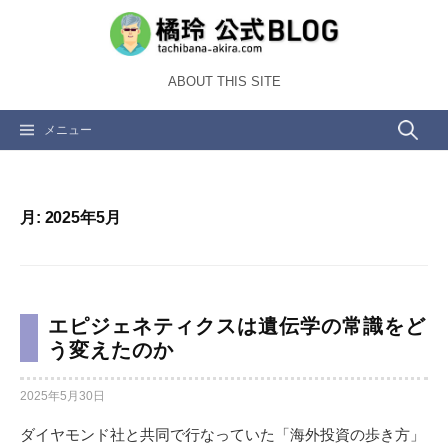
コ
ン
テ
ABOUT THIS SITE
ン
ツ
検
メニュー
へ
ス
索:
キ
ッ
月:
2025年5月
プ
エピジェネティクスは遺伝学の常識をど
う変えたのか
2025年5月30日
ダイヤモンド社と共同で行なっていた「海外投資の歩き方」