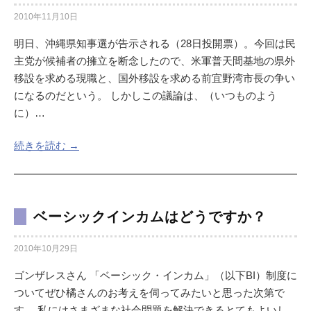
2010年11月10日
明日、沖縄県知事選が告示される（28日投開票）。今回は民
主党が候補者の擁立を断念したので、米軍普天間基地の県外
移設を求める現職と、国外移設を求める前宜野湾市長の争い
になるのだという。 しかしこの議論は、（いつものよう
に）…
続きを読む →
ベーシックインカムはどうですか？
2010年10月29日
ゴンザレスさん 「ベーシック・インカム」（以下BI）制度に
ついてぜひ橘さんのお考えを伺ってみたいと思った次第で
す。 私にはさまざまな社会問題を解決できるとてもよいし