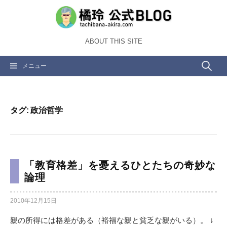
コ
ン
テ
ABOUT THIS SITE
ン
ツ
検
メニュー
へ
ス
索:
キ
ッ
タグ:
政治哲学
プ
「教育格差」を憂えるひとたちの奇妙な
論理
2010年12月15日
親の所得には格差がある（裕福な親と貧乏な親がいる）。 ↓