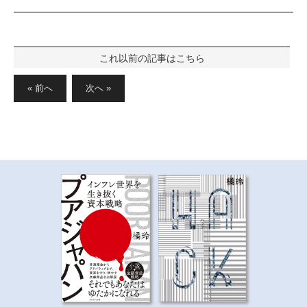
投
稿
« 前へ
次へ »
の
ペ
ー
ジ
送
り