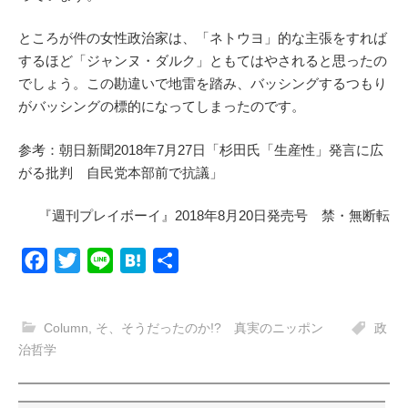
ところが件の女性政治家は、「ネトウヨ」的な主張をすれば
するほど「ジャンヌ・ダルク」ともてはやされると思ったの
でしょう。この勘違いで地雷を踏み、バッシングするつもり
がバッシングの標的になってしまったのです。
参考：朝日新聞2018年7月27日「杉田氏「生産性」発言に広
がる批判 自民党本部前で抗議」
『週刊プレイボーイ』2018年8月20日発売号 禁・無断転
F
T
L
H
共
a
w
i
a
有
c
i
n
t
Column
,
そ、そうだったのか!? 真実のニッポン
政
e
t
e
e
治哲学
b
t
n
o
e
a