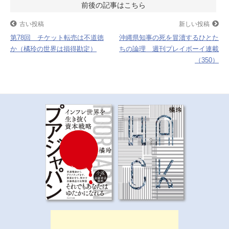
投
o
r
k
稿
古い投稿
新しい投稿
第78回 チケット転売は不道徳
沖縄県知事の死を冒瀆するひとた
ナ
か（橘玲の世界は損得勘定）
ちの論理 週刊プレイボーイ連載
（350）
ビ
ゲ
ー
シ
ョ
ン