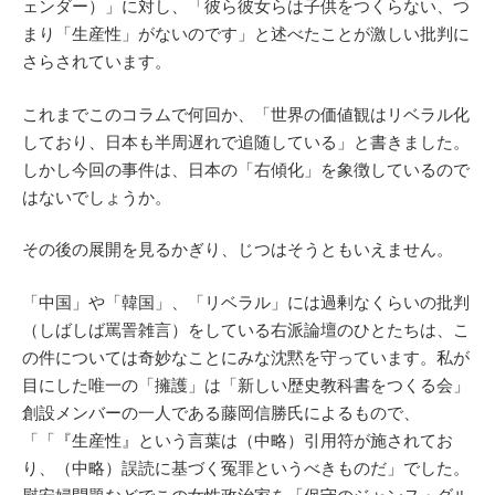
ェンダー）」に対し、「彼ら彼女らは子供をつくらない、つ
まり「生産性」がないのです」と述べたことが激しい批判に
さらされています。
これまでこのコラムで何回か、「世界の価値観はリベラル化
しており、日本も半周遅れで追随している」と書きました。
しかし今回の事件は、日本の「右傾化」を象徴しているので
はないでしょうか。
その後の展開を見るかぎり、じつはそうともいえません。
「中国」や「韓国」、「リベラル」には過剰なくらいの批判
（しばしば罵詈雑言）をしている右派論壇のひとたちは、こ
の件については奇妙なことにみな沈黙を守っています。私が
目にした唯一の「擁護」は「新しい歴史教科書をつくる会」
創設メンバーの一人である藤岡信勝氏によるもので、
「「『生産性』という言葉は（中略）引用符が施されてお
り、（中略）誤読に基づく冤罪というべきものだ」でした。