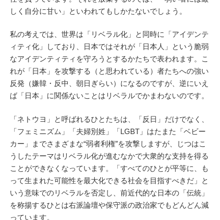
しく自分に甘い」といわれてもしかたないでしょう。
私の考えでは、世界は「リベラル化」と同時に「アイデンテ
ィティ化」しており、日本ではそれが「日本人」という脆弱
なアイデンティティを守ろうとするかたちで表われます。こ
れが「日本」を攻撃する（と思われている）者たちへの強い
反発（嫌韓・反中、朝日ぎらい）になるのですが、逆にいえ
ば「日本」に関係ないことはリベラルでかまわないのです。
「ネトウヨ」と呼ばれるひとたちは、「反日」だけでなく、
「フェミニズム」「夫婦別姓」「LGBT」はたまた「ベビー
カー」までさまざまな“弱者利権”を攻撃しますが、じつはこ
うしたテーマはリベラル化が進むなかで大衆的な支持を得る
ことができなくなっています。「すべてのひとが平等に、も
って生まれた可能性を最大化できる社会を目指すべきだ」と
いう意味でのリベラルを否定し、前近代的な日本の「伝統」
を称揚するひとは右派論壇や保守派の政治家でもどんどん減
っています。