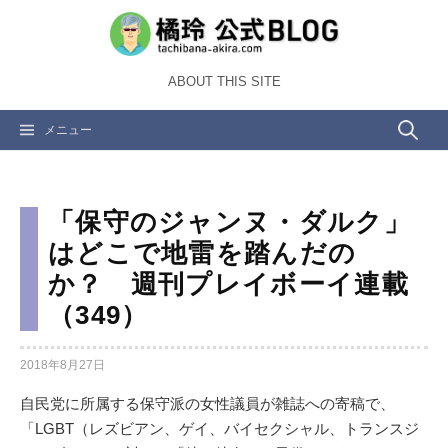
コ
ン
テ
ABOUT THIS SITE
ン
ツ
検
メニュー
へ
ス
索:
キ
ッ
「保守のジャンヌ・ダルク」
プ
はどこで地雷を踏んだの
か？ 週刊プレイボーイ連載
（349）
2018年8月27日
自民党に所属する保守派の女性議員が雑誌への寄稿で、
「LGBT（レズビアン、ゲイ、バイセクシャル、トランスジ