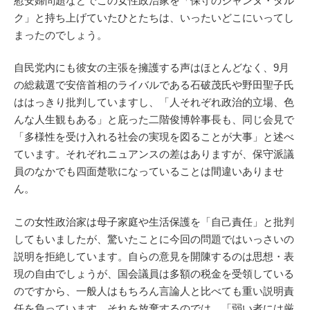
慰安婦問題などでこの女性政治家を「保守のジャンヌ・ダル
ク」と持ち上げていたひとたちは、いったいどこにいってし
まったのでしょう。
自民党内にも彼女の主張を擁護する声はほとんどなく、9月
の総裁選で安倍首相のライバルである石破茂氏や野田聖子氏
ははっきり批判していますし、「人それぞれ政治的立場、色
んな人生観もある」と庇った二階俊博幹事長も、同じ会見で
「多様性を受け入れる社会の実現を図ることが大事」と述べ
ています。それぞれニュアンスの差はありますが、保守派議
員のなかでも四面楚歌になっていることは間違いありませ
ん。
この女性政治家は母子家庭や生活保護を「自己責任」と批判
してもいましたが、驚いたことに今回の問題ではいっさいの
説明を拒絶しています。自らの意見を開陳するのは思想・表
現の自由でしょうが、国会議員は多額の税金を受領している
のですから、一般人はもちろん言論人と比べても重い説明責
任を負っています。それを放棄するのでは、「弱い者には厳