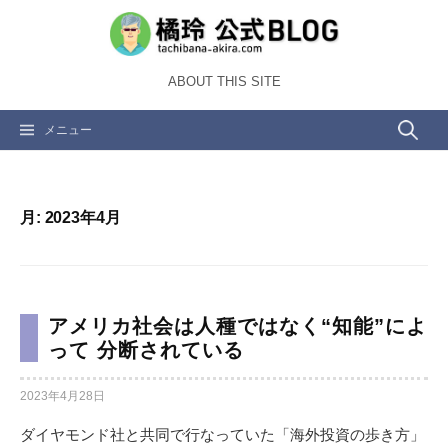
コ
ン
テ
ABOUT THIS SITE
ン
ツ
検
メニュー
へ
ス
索:
キ
ッ
月:
2023年4月
プ
アメリカ社会は人種ではなく“知能”によ
って 分断されている
2023年4月28日
ダイヤモンド社と共同で行なっていた「海外投資の歩き方」