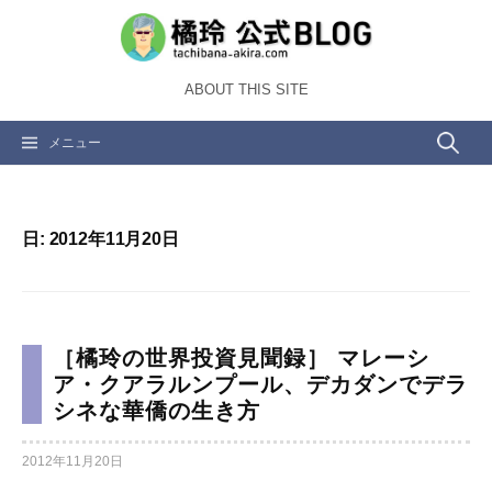
コ
ン
テ
ABOUT THIS SITE
ン
ツ
検
メニュー
へ
ス
索:
キ
ッ
日:
2012年11月20日
プ
［橘玲の世界投資見聞録］ マレーシ
ア・クアラルンプール、デカダンでデラ
シネな華僑の生き方
2012年11月20日