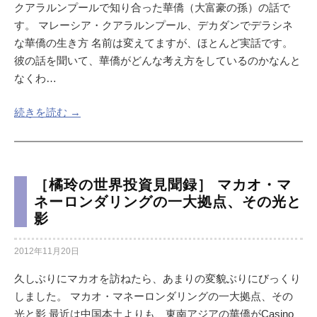
クアラルンプールで知り合った華僑（大富豪の孫）の話で
す。 マレーシア・クアラルンプール、デカダンでデラシネ
な華僑の生き方 名前は変えてますが、ほとんど実話です。
彼の話を聞いて、華僑がどんな考え方をしているのかなんと
なくわ…
続きを読む →
［橘玲の世界投資見聞録］ マカオ・マ
ネーロンダリングの一大拠点、その光と
影
2012年11月20日
久しぶりにマカオを訪ねたら、あまりの変貌ぶりにびっくり
しました。 マカオ・マネーロンダリングの一大拠点、その
光と影 最近は中国本土よりも、東南アジアの華僑がCasino