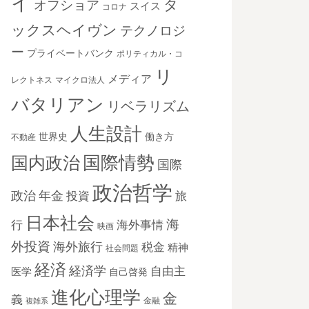
イ
タ
オフショア
スイス
コロナ
ックスヘイヴン
テクノロジ
ー
プライベートバンク
ポリティカル・コ
リ
メディア
レクトネス
マイクロ法人
バタリアン
リベラリズム
人生設計
世界史
働き方
不動産
国際情勢
国内政治
国際
政治哲学
政治
年金
投資
旅
日本社会
海
海外事情
行
映画
外投資
海外旅行
税金
精神
社会問題
経済
経済学
自由主
医学
自己啓発
進化心理学
金
義
金融
複雑系