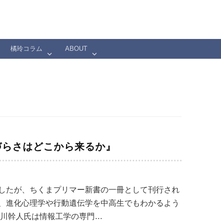
橘玲コラム
ABOUT
づらさはどこから来るか』
したが、ちくまプリマー新書の一冊として刊行され
、進化心理学や行動遺伝学を中高生でもわかるよう
石川幹人氏は情報工学の専門…