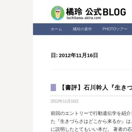
コ
ン
テ
ン
ホーム
橘玲の著作
PHOTOツアー
ツ
へ
ス
日:
2012年11月16日
キ
ッ
プ
【書評】石川幹人『生き
2012年11月16日
前回のエントリーで行動遺伝学を紹介
た『生きづらさはどこから来るか』は
に説明したとてもいい本だ。 著者の