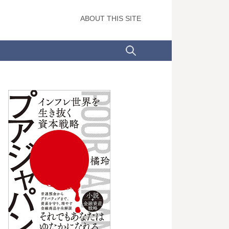
ABOUT THIS SITE
検
索: