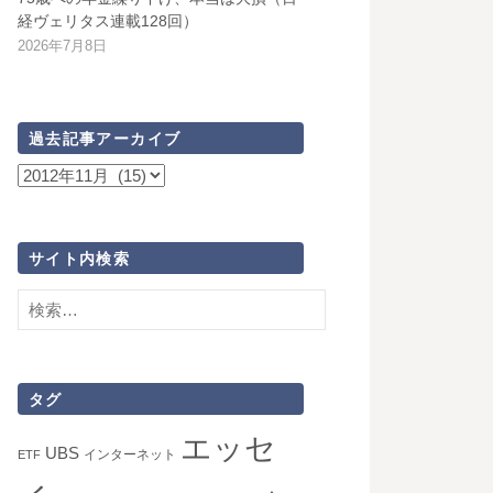
経ヴェリタス連載128回）
2026年7月8日
過去記事アーカイブ
過
去
記
事
サイト内検索
ア
検
ー
索:
カ
イ
ブ
タグ
エッセ
UBS
インターネット
ETF