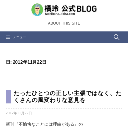
コ
ン
テ
ABOUT THIS SITE
ン
ツ
検
メニュー
へ
ス
索:
キ
ッ
日:
2012年11月22日
プ
たったひとつの正しい主張ではなく、た
くさんの風変わりな意見を
2012年11月22日
新刊『不愉快なことには理由がある』の