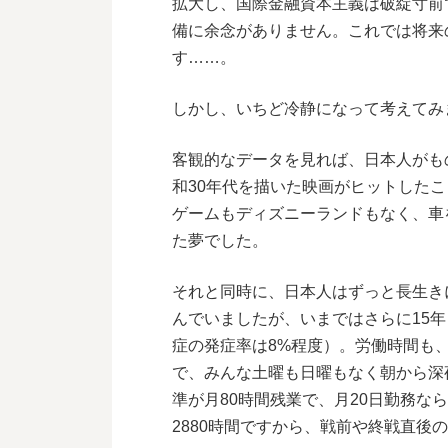
拡大し、国際金融資本主義は破綻寸前
備に余念がありません。これでは将来
す……。
しかし、いちど冷静になって考えてみ
客観的なデータを見れば、日本人がも
和30年代を描いた映画がヒットした
ゲームもディズニーランドもなく、車
た夢でした。
それと同時に、日本人はずっと長生きに
んでいましたが、いまではさらに15年
症の発症率は8%程度）。労働時間も、
で、みんな土曜も日曜もなく朝から深
準が月80時間残業で、月20日勤務な
2880時間ですから、戦前や終戦直後