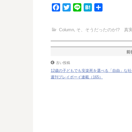
F
T
L
H
共
a
w
i
a
有
c
i
n
t
Column
,
そ、そうだったのか!? 真
e
t
e
e
b
t
n
o
e
a
投
o
r
稿
古い投稿
k
12歳の子どもでも安楽死を選べる「自由」な
ナ
週刊プレイボーイ連載（165）
ビ
ゲ
ー
シ