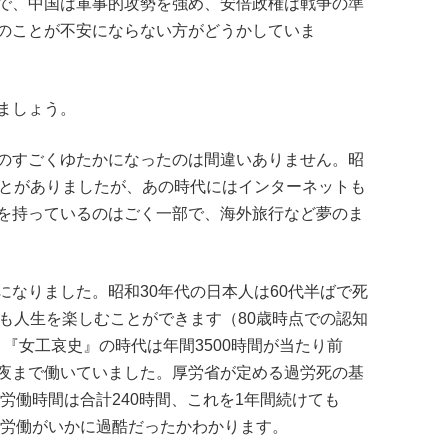
で、中国は軍事的攻勢を強め、安倍政権は戦争の準
のことが不安にならない方がどうかしていま
ましょう。
のすごくゆたかになったのは間違いありません。昭
ことがありましたが、あの時代にはインターネットも
を持っているのはごく一部で、海外旅行など夢のま
なりました。昭和30年代の日本人は60代半ばで死
も人生を楽しむことができます（80歳時点での認知
『女工哀史』の時代は年間3500時間が当たり前
夜まで働いていました。厚労省が定める過労死の基
ら労働時間は合計240時間、これを1年間続けても
の労働がいかに過酷だったかわかります。