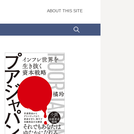
ABOUT THIS SITE
検
索: