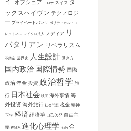
イ
タ
オフショア
スイス
コロナ
ックスヘイヴン
テクノロジ
ー
プライベートバンク
ポリティカル・コ
リ
メディア
レクトネス
マイクロ法人
バタリアン
リベラリズム
人生設計
世界史
働き方
不動産
国際情勢
国内政治
国際
政治哲学
政治
年金
投資
旅
日本社会
海
海外事情
行
映画
外投資
海外旅行
税金
精神
社会問題
経済
経済学
自由主
医学
自己啓発
進化心理学
金
義
金融
複雑系