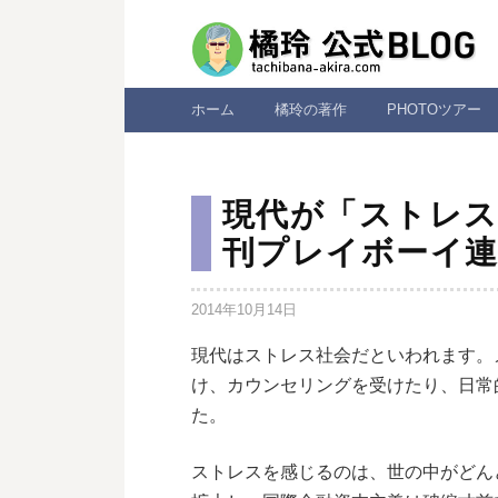
コ
ン
テ
ン
ホーム
橘玲の著作
PHOTOツアー
ツ
へ
ス
現代が「ストレス
キ
刊プレイボーイ連
ッ
プ
2014年10月14日
現代はストレス社会だといわれます。
け、カウンセリングを受けたり、日常
た。
ストレスを感じるのは、世の中がどん