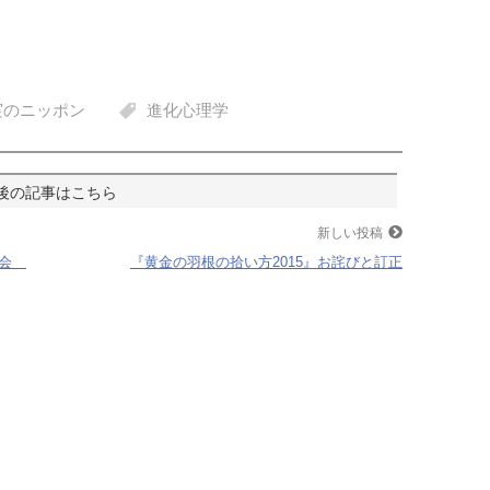
実のニッポン
進化心理学
新しい投稿
社会
『黄金の羽根の拾い方2015』お詫びと訂正