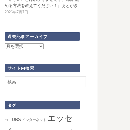
める方法を教えてください！』あとがき
2026年7月7日
過去記事アーカイブ
過
去
記
事
サイト内検索
ア
検
ー
索:
カ
イ
ブ
タグ
エッセ
UBS
インターネット
ETF