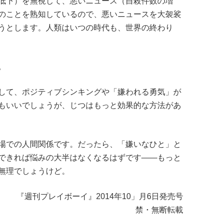
低下）を無視して、悪いニュース（自殺件数の増
のことを熟知しているので、悪いニュースを大袈裟
うとします。人類はいつの時代も、世界の終わり
。
して、ポジティブシンキングや「嫌われる勇気」が
もいいでしょうが、じつはもっと効果的な方法があ
場での人間関係です。だったら、「嫌いなひと」と
できれば悩みの大半はなくなるはずです――もっと
無理でしょうけど。
『週刊プレイボーイ』2014年10」月6日発売号
禁・無断転載