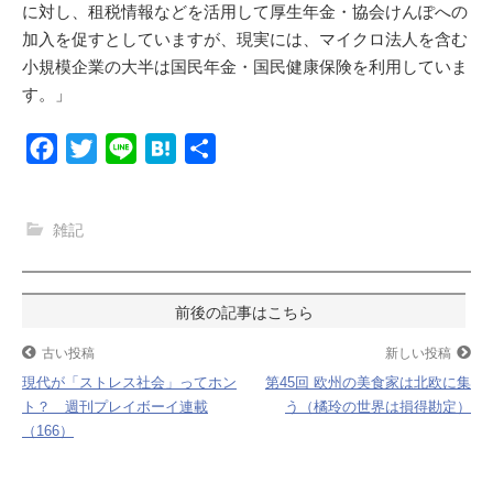
に対し、租税情報などを活用して厚生年金・協会けんぽへの
加入を促すとしていますが、現実には、マイクロ法人を含む
小規模企業の大半は国民年金・国民健康保険を利用していま
す。」
F
T
L
H
共
a
w
i
a
有
c
i
n
t
雑記
e
t
e
e
b
t
n
o
e
a
投
o
r
稿
古い投稿
新しい投稿
k
現代が「ストレス社会」ってホン
第45回 欧州の美食家は北欧に集
ナ
ト？ 週刊プレイボーイ連載
う（橘玲の世界は損得勘定）
（166）
ビ