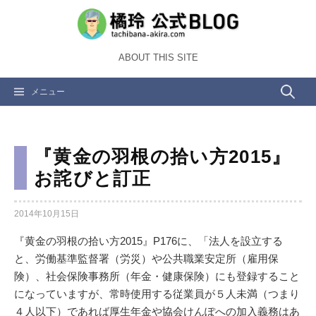
コ
ン
テ
ABOUT THIS SITE
ン
ツ
検
メニュー
へ
ス
索:
キ
ッ
『黄金の羽根の拾い方2015』
プ
お詫びと訂正
2014年10月15日
『黄金の羽根の拾い方2015』P176に、「法人を設立する
と、労働基準監督署（労災）や公共職業安定所（雇用保
険）、社会保険事務所（年金・健康保険）にも登録すること
になっていますが、常時使用する従業員が５人未満（つまり
４人以下）であれば厚生年金や協会けんぽへの加入義務はあ