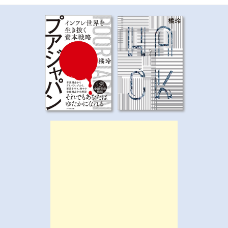
ゲ
ー
シ
ョ
ン