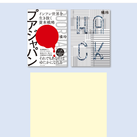
ゲ
ー
シ
ョ
ン