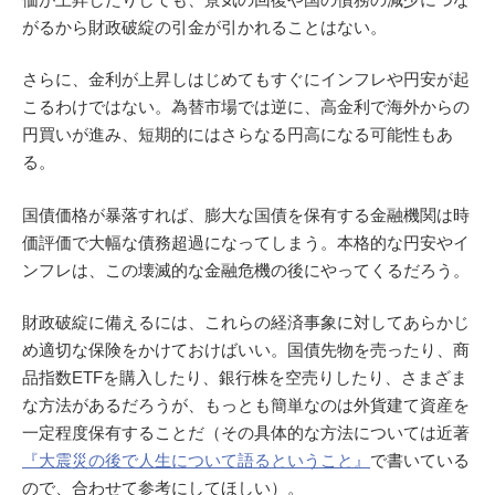
がるから財政破綻の引金が引かれることはない。
さらに、金利が上昇しはじめてもすぐにインフレや円安が起
こるわけではない。為替市場では逆に、高金利で海外からの
円買いが進み、短期的にはさらなる円高になる可能性もあ
る。
国債価格が暴落すれば、膨大な国債を保有する金融機関は時
価評価で大幅な債務超過になってしまう。本格的な円安やイ
ンフレは、この壊滅的な金融危機の後にやってくるだろう。
財政破綻に備えるには、これらの経済事象に対してあらかじ
め適切な保険をかけておけばいい。国債先物を売ったり、商
品指数ETFを購入したり、銀行株を空売りしたり、さまざま
な方法があるだろうが、もっとも簡単なのは外貨建て資産を
一定程度保有することだ（その具体的な方法については近著
『大震災の後で人生について語るということ』
で書いている
ので、合わせて参考にしてほしい）。