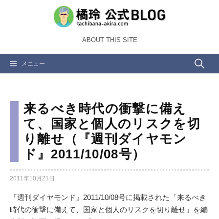
コ
ン
テ
ABOUT THIS SITE
ン
ツ
検
メニュー
へ
ス
索:
キ
ッ
来るべき時代の衝撃に備え
プ
て、国家と個人のリスクを切
り離せ（『週刊ダイヤモン
ド』2011/10/08号）
2011年10月21日
『週刊ダイヤモンド』2011/10/08号に掲載された「来るべき
時代の衝撃に備えて、国家と個人のリスクを切り離せ」を編