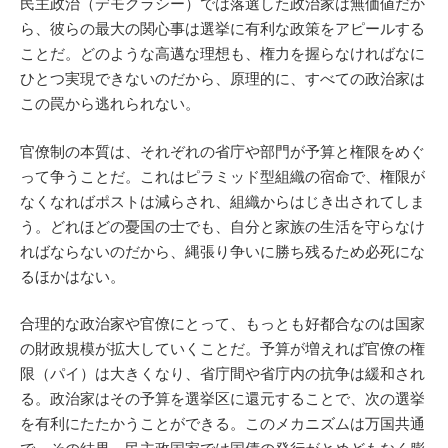
民主政治（デモクラシー）では落選した政治家は無価値だか
ら、彼らの最大の関心事は選挙に有利な政策をアピールする
ことだ。どのような高邁な理想も、権力を握らなければなに
ひとつ実現できないのだから、原理的に、すべての政治家は
この罠から逃れられない。
官僚制の本質は、それぞれの省庁や部門が予算と権限をめぐ
って争うことだ。これはピラミッド型組織の宿命で、権限が
なくなればポストは減らされ、組織からはじき出されてしま
う。どれほどの憂国の士でも、自分と家族の生活を守らなけ
ればならないのだから、縄張り争いに勝ち残るため必死にな
るほかはない。
合理的な政治家や官僚にとって、もっとも好都合なのは国家
の財政規模が拡大していくことだ。予算が増えれば官僚の権
限（パイ）は大きくなり、省庁間や省庁内の抗争は緩和され
る。政治家はその予算を選挙区に還元することで、次の選挙
を有利にたたかうことができる。このメカニズムは万国共通