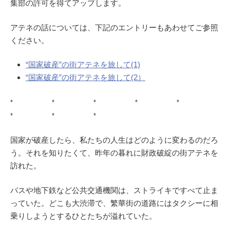
集部の許可を得てアップします。
アテネの話については、下記のエントリーもあわせてご参照
ください。
“国家破産”の街アテネを旅して(1)
“国家破産”の街アテネを旅して(2）
* * * * *
* * *
国家が破産したら、私たちの人生はどのように変わるのだろ
う。それを知りたくて、昨年の暮れに財政破綻の街アテネを
訪れた。
バスや地下鉄など公共交通機関は、ストライキですべて止ま
っていた。どこも大渋滞で、繁華街の道路にはタクシーに相
乗りしようとするひとたちが溢れていた。