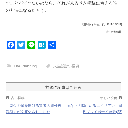
すことができないのなら、それが来るベき衝撃に備える唯一
の方法になるだろう。
『週刊ダイヤモンド』2011/10/08号
禁・無断転載
F
T
L
H
共
a
w
i
a
有
c
i
n
t
Life Planning
人生設計
,
投資
e
t
e
e
b
t
n
o
e
a
投
o
r
稿
古い投稿
新しい投稿
k
「黄金の扉を開ける賢者の海外投
あなたの隣にいるエイリアン 週
ナ
資術」が文庫化されました
刊プレイボーイ連載(23)
ビ