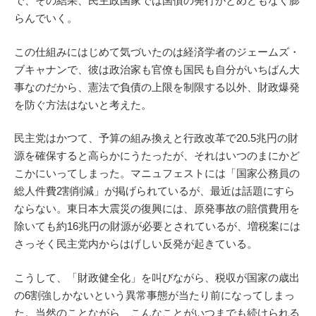
で、その結果、民主政国家では国債の発行がとめどもなく膨
らんでいく。
この仕組みにはじめて気づいたのは経済学者のジェームズ・
ブキャナンで、彼は政治家も官僚も国民も自分がいちばん大
事なのだから、憲法で負債の上限を制限する以外、財政爆発
を防ぐ方法はないと考えた。
民主党はかつて、予算の組み換えと行政改革で20.5兆円の財
源を確保すると高らかにうたったが、それはいつのまにかど
こかにいってしまった。マニュフェストには「国家公務員の
総人件費2割削減」が掲げられているが、最近は話題にすら
ならない。東日本大震災の復興には、原発事故の賠償費用を
除いても約16兆円の財源が必要とされているが、増税案には
さっそく民主党内からはげしい反発が起きている。
こうして、「財政健全化」を叫びながら、税収が国家の歳出
の6割強しかないという異常事態が当たり前になってしまっ
た。当然のことながら、こんなことがいつまでも続けられる