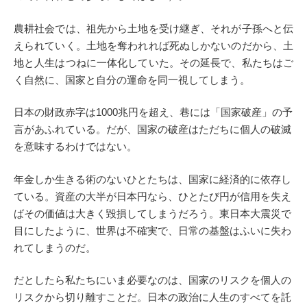
農耕社会では、祖先から土地を受け継ぎ、それが子孫へと伝
えられていく。土地を奪われれば死ぬしかないのだから、土
地と人生はつねに一体化していた。その延長で、私たちはご
く自然に、国家と自分の運命を同一視してしまう。
日本の財政赤字は1000兆円を超え、巷には「国家破産」の予
言があふれている。だが、国家の破産はただちに個人の破滅
を意味するわけではない。
年金しか生きる術のないひとたちは、国家に経済的に依存し
ている。資産の大半が日本円なら、ひとたび円が信用を失え
ばその価値は大きく毀損してしまうだろう。東日本大震災で
目にしたように、世界は不確実で、日常の基盤はふいに失わ
れてしまうのだ。
だとしたら私たちにいま必要なのは、国家のリスクを個人の
リスクから切り離すことだ。日本の政治に人生のすべてを託