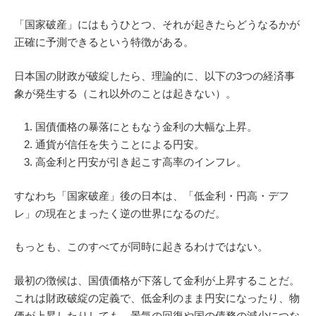
「国家破産」にはもうひとつ、それが起きたらどうなるかが
正確に予測できるという特徴がある。
日本国の財政が破綻したら、理論的に、以下の3つの経済事
象が発生する（これ以外のことは起きない）。
国債価格の暴落にともなう金利の大幅な上昇。
通貨が信任を失うことによる円安。
高金利と円安が引き起こす高率のインフレ。
すなわち「国家破産」後の日本は、「低金利・円高・デフ
レ」の現在とまったく逆の世界になるのだ。
もっとも、このすべてが同時に起きるわけではない。
最初の徴候は、国債価格が下落して金利が上昇することだ。
これは財政破綻の定義で、低金利のまま円安になったり、物
価が上昇したりしても、景気の回復や国の債務の減少につな