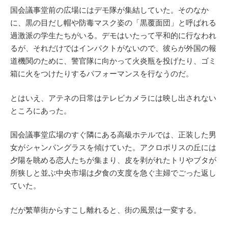
国会議事堂前の広場にはデモ隊が集結していた。そのなか
に、黒の目だし帽や防毒マスク姿の「黒覆面団」と呼ばれる
過激派の学生たちがいる。デモはいたって平和的に行なわれ
るが、それだけではインパクトがないので、彼らが外国の報
道機関のために、警官隊に向かって火炎瓶を投げたり、ゴミ
箱に火をつけたりするパフォーマンスを行なうのだ。
とはいえ、アテネの日常はテレビカメラには映し出されない
ところにあった。
国会議事堂広場のすぐ隣にある高級ホテルでは、正装した男
女がシャンパングラスを傾けていた。アクロポリスの丘には
夕陽を眺める恋人たちが集まり、皮を剥がれたトリやブタが
所狭しと並ぶ中央市場は夕食の支度を急ぐ主婦でごった返し
ていた。
だが繁華街からすこし離れると、街の風景は一変する。