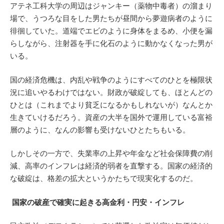
アテネ工科大学の周辺はジャンキー（薬物中毒者）の溜まり
場で、うつろな目をした男たちが昼間から夢遊病者のように
徘徊していた。道端でエビのように身体をまるめ、小便を漏
らしながら、注射器を手に化石のように動かなくなった男が
いる。
国の経済危機は、内乱や戦争のようにすべてのひとを極限状
況に追いやるわけではない。財政が破綻しても、ほとんどの
ひとは（これまでより貧乏になるかもしれないが）なんとか
生きていけるだろう。資産の大半を国外で運用している富裕
層のように、なんの影響も受けないひとたちもいる。
しかしその一方で、失業率の上昇や年金など社会保障費の削
減、高率のインフレは経済的弱者を直撃する。国家の経済的
な破綻は、格差の拡大というかたちで現実化するのだ。
国家の破産で確実に起きる高金利・円安・インフレ