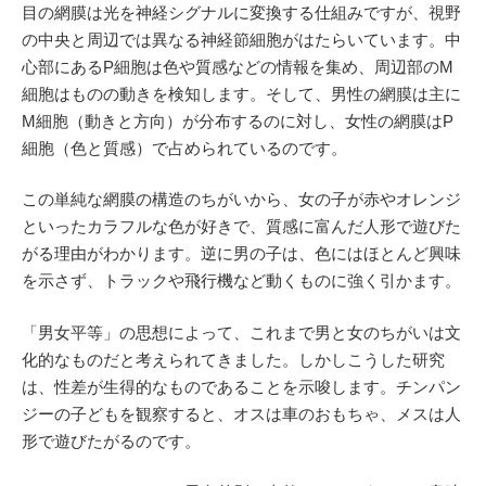
目の網膜は光を神経シグナルに変換する仕組みですが、視野
の中央と周辺では異なる神経節細胞がはたらいています。中
心部にあるP細胞は色や質感などの情報を集め、周辺部のM
細胞はものの動きを検知します。そして、男性の網膜は主に
M細胞（動きと方向）が分布するのに対し、女性の網膜はP
細胞（色と質感）で占められているのです。
この単純な網膜の構造のちがいから、女の子が赤やオレンジ
といったカラフルな色が好きで、質感に富んだ人形で遊びた
がる理由がわかります。逆に男の子は、色にはほとんど興味
を示さず、トラックや飛行機など動くものに強く引かます。
「男女平等」の思想によって、これまで男と女のちがいは文
化的なものだと考えられてきました。しかしこうした研究
は、性差が生得的なものであることを示唆します。チンパン
ジーの子どもを観察すると、オスは車のおもちゃ、メスは人
形で遊びたがるのです。