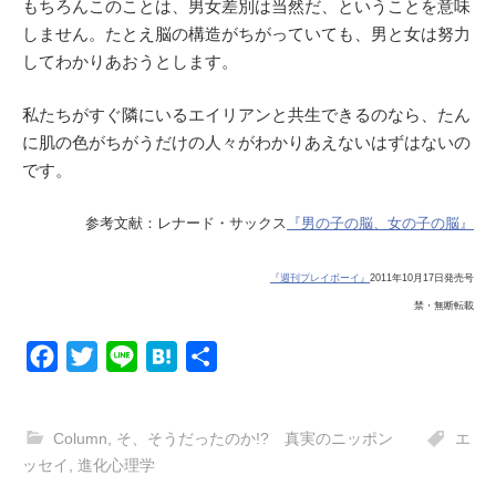
もちろんこのことは、男女差別は当然だ、ということを意味
しません。たとえ脳の構造がちがっていても、男と女は努力
してわかりあおうとします。
私たちがすぐ隣にいるエイリアンと共生できるのなら、たん
に肌の色がちがうだけの人々がわかりあえないはずはないの
です。
参考文献：レナード・サックス
『男の子の脳、女の子の脳』
『週刊プレイボーイ』
2011年10月17日発売号
禁・無断転載
F
T
L
H
共
a
w
i
a
有
c
i
n
t
Column
,
そ、そうだったのか!? 真実のニッポン
エ
e
t
e
e
ッセイ
,
進化心理学
b
t
n