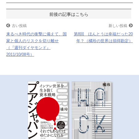
o
e
a
投
o
r
k
稿
古い投稿
新しい投稿
来るべき時代の衝撃に備えて、国
第8回 ほんとうは幸福だった20
ナ
家と個人のリスクを切り離せ
年？（橘玲の世界は損得勘定）
（『週刊ダイヤモンド』
ビ
2011/10/08号）
ゲ
ー
シ
ョ
ン