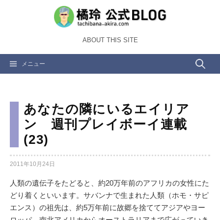
コ
ン
テ
ABOUT THIS SITE
ン
ツ
検
メニュー
へ
ス
索:
キ
ッ
あなたの隣にいるエイリア
プ
ン 週刊プレイボーイ連載
(23)
2011年10月24日
人類の遺伝子をたどると、約20万年前のアフリカの女性にた
どり着くといいます。サバンナで生まれた人類（ホモ・サピ
エンス）の祖先は、約5万年前に故郷を捨ててアジアやヨー
ロッパ、南北アメリカからオーストラリアまで広がっていき