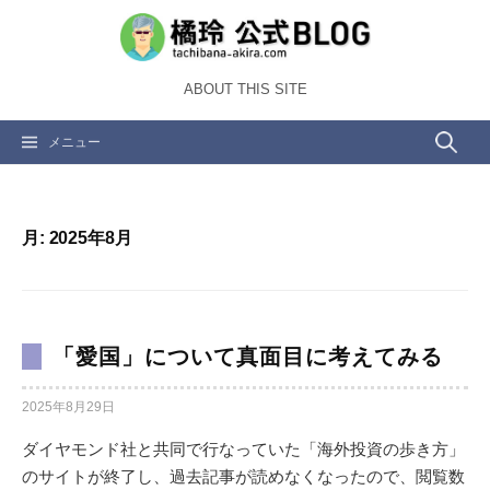
コ
ン
テ
ABOUT THIS SITE
ン
ツ
検
メニュー
へ
ス
索:
キ
ッ
月:
2025年8月
プ
「愛国」について真面目に考えてみる
2025年8月29日
ダイヤモンド社と共同で行なっていた「海外投資の歩き方」
のサイトが終了し、過去記事が読めなくなったので、閲覧数