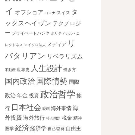
イ
タ
オフショア
スイス
コロナ
ックスヘイヴン
テクノロジ
ー
プライベートバンク
ポリティカル・コ
リ
メディア
レクトネス
マイクロ法人
バタリアン
リベラリズム
人生設計
世界史
働き方
不動産
国際情勢
国内政治
国際
政治哲学
政治
年金
投資
旅
日本社会
海
海外事情
行
映画
外投資
海外旅行
税金
精神
社会問題
経済
経済学
自由主
医学
自己啓発