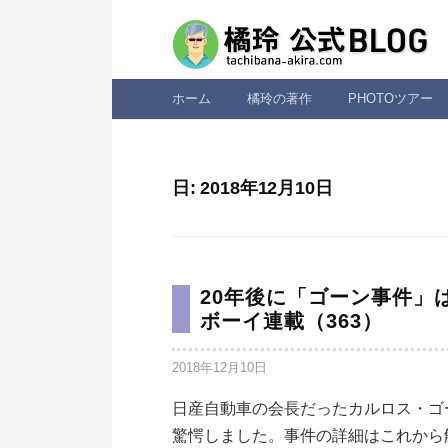
コ
ン
テ
ン
ホーム
橘玲の著作
PHOTOツアー
ツ
へ
ス
日:
2018年12月10日
キ
ッ
プ
20年後に「ゴーン事件」
ボーイ連載（363）
2018年12月10日
日産自動車の会長だったカルロス・ゴ
驚愕しました。事件の詳細はこれから