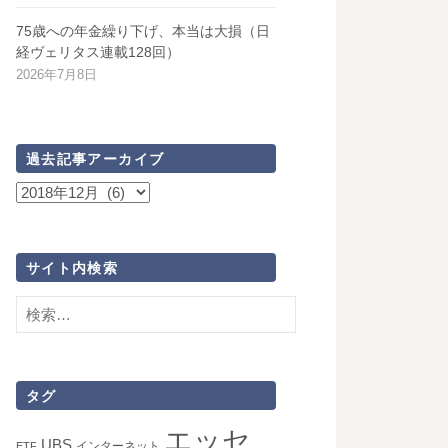
75歳への年金繰り下げ、本当は大損（日
経ヴェリタス連載128回）
2026年7月8日
過去記事アーカイブ
過
去
記
事
サイト内検索
ア
検
ー
索:
カ
イ
ブ
タグ
エッセ
UBS
インターネット
ETF