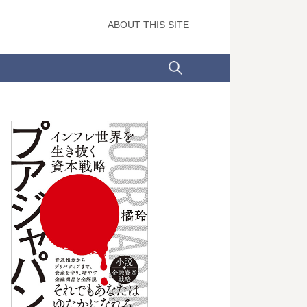
ABOUT THIS SITE
検
索: