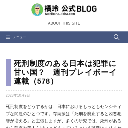
コ
ン
テ
ABOUT THIS SITE
ン
ツ
検
メニュー
へ
ス
索:
キ
ッ
死刑制度のある日本は犯罪に
プ
甘い国？ 週刊プレイボーイ
連載（578）
2023年10月9日
死刑制度をどうするかは、日本におけるもっともセンシティ
ブな問題のひとつです。存続派は「死刑を廃止すると凶悪犯
罪が増える」と主張しますが、多くの研究では、死刑がある
から強盗や殺人を思いとどまっているという証拠はありませ