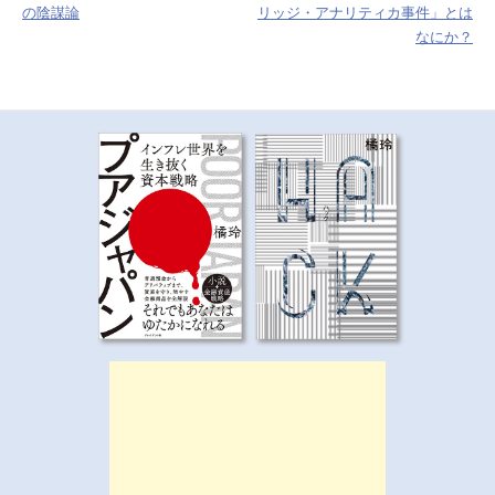
ナ
の陰謀論
リッジ・アナリティカ事件」とは
なにか？
ビ
ゲ
ー
シ
ョ
ン