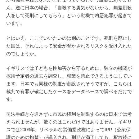
ん。逆に日本の場合、「自殺する勇気がないから、無差別殺
人をして死刑にしてもらう」という動機で凶悪犯罪が起きて
います。
とはいえ、ここでいいたいのは別のことです。死刑を廃止し
た国は、それによって安全が脅かされるリスクを受け入れた
のでしょうか。
イギリスでは子どもを性加害から守るために、独立の機関が
採用予定者の過去を調査し、就業を禁止できるようにしてい
ます。日本でも同様の制度が創設されそうですが、こちらは
裁判で有罪が確定したケースをデータベースで調べるだけで
す。
司法手続きを通さずに市民の権利を制限するのは日本では考
えられませんが、驚くのはこれだけではありません。イギリ
スでは2003年、リベラルな労働党政権によってIPP（公衆保
護のための拘禁）が導入され、刑期が満了しても、釈放後に