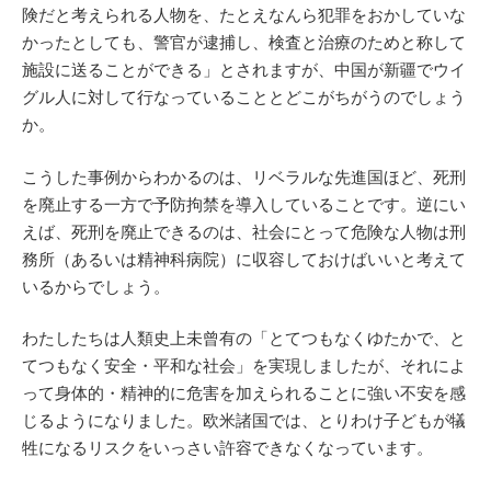
険だと考えられる人物を、たとえなんら犯罪をおかしていな
かったとしても、警官が逮捕し、検査と治療のためと称して
施設に送ることができる」とされますが、中国が新疆でウイ
グル人に対して行なっていることとどこがちがうのでしょう
か。
こうした事例からわかるのは、リベラルな先進国ほど、死刑
を廃止する一方で予防拘禁を導入していることです。逆にい
えば、死刑を廃止できるのは、社会にとって危険な人物は刑
務所（あるいは精神科病院）に収容しておけばいいと考えて
いるからでしょう。
わたしたちは人類史上未曾有の「とてつもなくゆたかで、と
てつもなく安全・平和な社会」を実現しましたが、それによ
って身体的・精神的に危害を加えられることに強い不安を感
じるようになりました。欧米諸国では、とりわけ子どもが犠
牲になるリスクをいっさい許容できなくなっています。