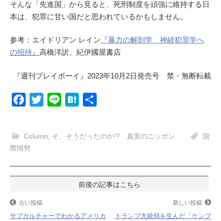
そんな「先進国」から見ると、死刑制度を頑強に維持する日
本は、犯罪に甘い国だと思われているかもしません。
参考：エイドリアン レイン
『暴力の解剖学 神経犯罪学へ
の招待』
高橋洋訳、紀伊國屋書店
『週刊プレイボーイ』2023年10月2日発売号 禁・無断転載
F
T
L
H
共
a
w
i
a
有
c
i
n
t
Column
,
そ、そうだったのか!? 真実のニッポン
国
e
t
e
e
際情勢
b
t
n
o
e
a
投
o
r
k
稿
古い投稿
新しい投稿
サブカルチャーでわかるアメリカ
トランプ大統領を生んだ「ケンブ