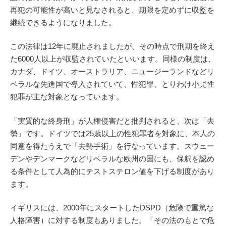
再犯の可能性が高いと見なされると、期限を定めずに収監を
継続できるようになりました。
この法律は12年に廃止されましたが、その時点で刑期を終え
た6000人以上が収監されていたといいます。同様の制度は、
カナダ、ドイツ、オーストラリア、ニュージーランドなどリ
ベラルな先進国で導入されていて、性犯罪、とりわけ小児性
犯罪が主な対象となっています。
「実質的な終身刑」が人権侵害だと批判されると、次は「去
勢」です。ドイツでは25歳以上の性犯罪者を対象に、本人の
同意を得たうえで「去勢手術」を行なっています。スウェー
デンやデンマークなどリベラルな欧州の国にも、保釈を認め
る条件として人為的にテストステロン値を下げる制度があり
ます。
イギリスには、2000年にスタートしたDSPD（危険で重篤な
人格障害）に対する制度もありました。「その法のもとで危