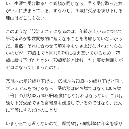
い。生涯で受け取る年金総額が同じなら、早く受け取った方
がいいに決まっている。すなわち、75歳に受給を繰り下げる
理由はどこにもない。
このような「設計ミス」になるのは、年齢が上がるにつれて
平均余命が指数関数的に短くなることを考慮していないから
だ。当然、それに合わせて加算率を引き上げなければならな
いのだが、70歳までと同じ0.7％に据え置いているため、75
歳に繰り下げたときの（70歳受給と比較した）実効利回りが
ゼロになってしまったのだ。
75歳への受給繰り下げに、65歳から70歳への繰り下げと同じ
プレミアムをつけるなら、受給額は84％増ではなく100％増
（倍）の月額33万4000円程度にしなければならない。これは
繰り下げ受給できる富裕層を優遇しているのではなく、たん
に平等にするだけのことだ。
いまからでも遅くないので、厚労省は70歳以降に年金を繰り