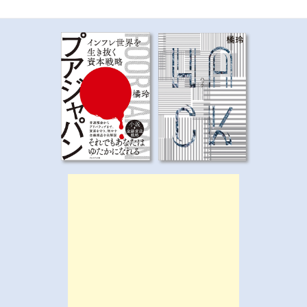
ゲ
ー
シ
ョ
ン