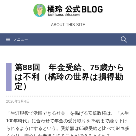
コ
ン
テ
ABOUT THIS SITE
ン
ツ
検
メニュー
へ
ス
索:
キ
ッ
第88回 年金受給、75歳から
プ
は不利（橘玲の世界は損得勘
定）
2020年3月4日
「生涯現役で活躍できる社会」を掲げる安倍政権は、「人生
100年時代」に合わせて年金の受け取りを75歳まで繰り下げ
られるようにするという。受給額は65歳受給と比べて84％多
くなり、安心した老後を送ることができるとされる。