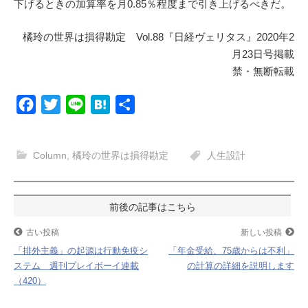
下げるときの加算率を月0.85％程度まで引き上げるべきだ。
橘玲の世界は損得勘定 Vol.88『日経ヴェリタス』2020年2
月23日号掲載
禁・無断転載
F
T
L
H
共
a
w
i
a
有
c
i
n
t
Column
,
橘玲の世界は損得勘定
人生設計
e
t
e
e
b
t
n
o
e
a
投
o
r
稿
古い投稿
新しい投稿
k
「排外主義」の起源は行動免疫シ
「年金受給、75歳からは不利」
ナ
ステム 週刊プレイボーイ連載
の計算の詳細を説明します
（420）
ビ