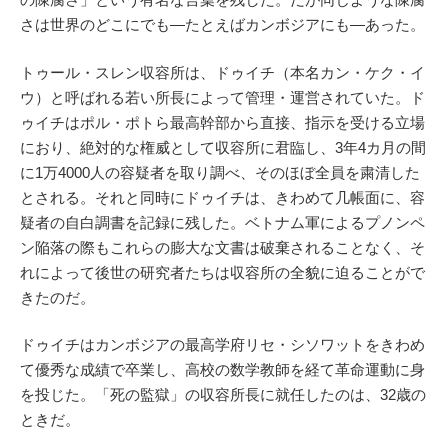
さは世界のどこにでも―たとえばカンボジアにも―あった。
トゥール・スレン収容所は、ドゥイチ（本名カン・ケク・イ
ウ）と呼ばれる若い所長によって管理・運営されていた。ド
ゥイチはポル・ポトら最高幹部から直接、指示を受ける立場
におり、絶対的な権威として収容所に君臨し、3年4カ月の間
に1万4000人の容疑者を取り調べ、そのほぼ全員を粛清した
とされる。それと同時にドゥイチは、きわめて几帳面に、容
疑者の自白調書を記録に残した。ベトナム軍によるプノンペ
ン陥落の際もこれらの膨大な文書は破棄されることなく、そ
れによって後世の研究者たちは収容所の全貌に迫ることがで
きたのだ。
ドゥイチはカンボジアの最高学府リセ・シソワットをきわめ
て優秀な成績で卒業し、高校の数学教師を経て革命運動に身
を投じた。「死の監獄」の収容所長に就任したのは、32歳の
ときだ。