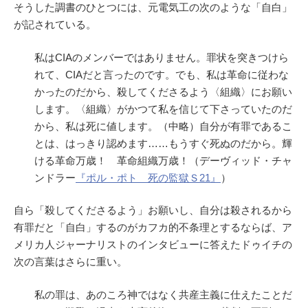
そうした調書のひとつには、元電気工の次のような「自白」
が記されている。
私はCIAのメンバーではありません。罪状を突きつけら
れて、CIAだと言ったのです。でも、私は革命に従わな
かったのだから、殺してくださるよう〈組織〉にお願い
します。〈組織〉がかつて私を信じて下さっていたのだ
から、私は死に値します。（中略）自分が有罪であるこ
とは、はっきり認めます……もうすぐ死ぬのだから。輝
ける革命万歳！ 革命組織万歳！（デーヴィッド・チャ
ンドラー
『ポル・ポト 死の監獄Ｓ21』
）
自ら「殺してくださるよう」お願いし、自分は殺されるから
有罪だと「自白」するのがカフカ的不条理とするならば、ア
メリカ人ジャーナリストのインタビューに答えたドゥイチの
次の言葉はさらに重い。
私の罪は、あのころ神ではなく共産主義に仕えたことだ