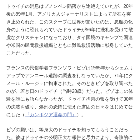
ドゥイチの消息はプノンペン陥落から途絶えていたが、20年
後の99年1月、アメリカ人ジャーナリストによって所在を突
き止められた。このスクープに世界が驚いたのは、悪魔の化
身のように恐れられていたドゥイチが96年に洗礼を受けて敬
虔なクリスチャンになっており、タイ国境のキャンプで国連
や米国の民間救援組織とともに難民救済活動に献身していた
ことだった。
フランスの民俗学者フランソワ・ビゾは1965年からシェムリ
アップでアンコール遺跡の調査を行なっていたが、71年にク
メール・ルージュに拘束された。そのときビゾを取り調べた
のが、若き日のドゥイチ（当時28歳）だった。ビゾはこの体
験を誰にも語らなかったが、ドゥイチ拘束の報を受けて30年
の沈黙を破り、処刑の恐怖に怯えた虜囚の日々をはじめて公
にした（
『カンボジア運命の門』
）。
ビゾの願いは、等身大のドゥイチを知ってもらうことだっ
た。彼はドゥイチの公明正大な報告と尽力により、奇跡的に