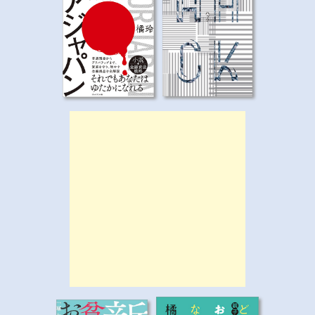
シ
ョ
ン