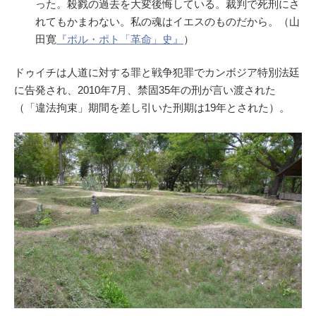
った。殺戮の過去を大変後悔している。裁判で死刑にさ
れてもかまわない。私の魂はイエスのものだから。（山
田寛
『ポル・ポト「革命」史』
）
ドゥイチは人道に対する罪と戦争犯罪でカンボジア特別法廷
に告発され、2010年7月、禁固35年の刑が言い渡された
（「違法拘束」期間を差し引いた刑期は19年とされた）。