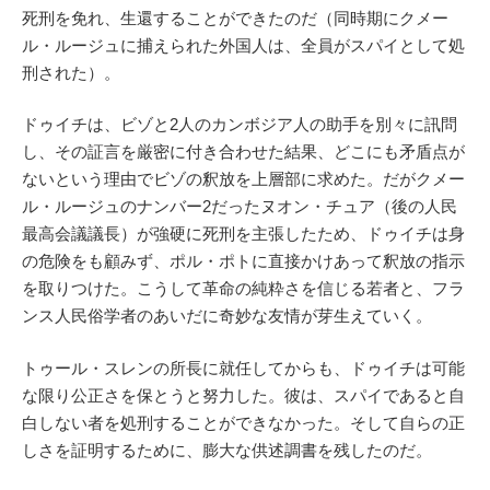
死刑を免れ、生還することができたのだ（同時期にクメー
ル・ルージュに捕えられた外国人は、全員がスパイとして処
刑された）。
ドゥイチは、ビゾと2人のカンボジア人の助手を別々に訊問
し、その証言を厳密に付き合わせた結果、どこにも矛盾点が
ないという理由でビゾの釈放を上層部に求めた。だがクメー
ル・ルージュのナンバー2だったヌオン・チュア（後の人民
最高会議議長）が強硬に死刑を主張したため、ドゥイチは身
の危険をも顧みず、ポル・ポトに直接かけあって釈放の指示
を取りつけた。こうして革命の純粋さを信じる若者と、フラ
ンス人民俗学者のあいだに奇妙な友情が芽生えていく。
トゥール・スレンの所長に就任してからも、ドゥイチは可能
な限り公正さを保とうと努力した。彼は、スパイであると自
白しない者を処刑することができなかった。そして自らの正
しさを証明するために、膨大な供述調書を残したのだ。