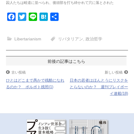
囚人たちは畦道に並べられ、後頭部を打ち砕かれて穴に落とされた
F
T
L
H
共
a
w
i
a
有
c
i
n
t
Libertarianism
リバタリアン
,
政治哲学
e
t
e
e
b
t
n
o
e
a
投
o
r
稿
古い投稿
新しい投稿
k
ひとはどこまで愚かで残酷になれ
日本の若者はほんとうにリスクを
ナ
るのか？ ポルポト残照(1)
とらないのか？ 週刊プレイボー
イ連載(18)
ビ
ゲ
ー