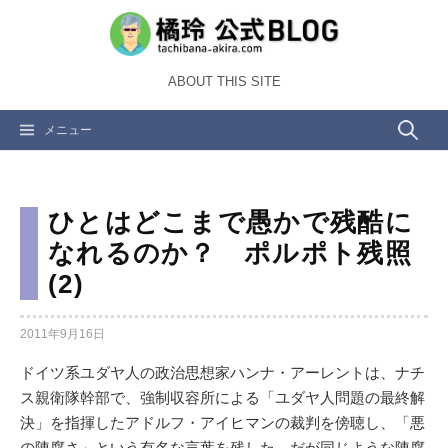
コ
ン
テ
ABOUT THIS SITE
ン
ツ
検
メニュー
へ
ス
索:
キ
ッ
ひとはどこまで愚かで残酷に
プ
なれるのか？ ポルポト残照
(2)
2011年9月16日
ドイツ系ユダヤ人の政治思想家ハンナ・アーレントは、ナチ
ス親衛隊幹部で、強制収容所による「ユダヤ人問題の最終解
決」を指揮したアドルフ・アイヒマンの裁判を傍聴し、「悪
の陳腐さ」という有名な言葉を残した。だが同じような陳腐