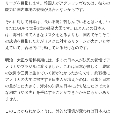
リーグを目指します。韓国人がアグレッシヴなのは、彼らの
能力に国内市場の規模が見合わないからです。
それに対して日本は、長い不況に苦しんでいるとはいえ、い
まだにGDPで世界3位の経済大国です。ほとんどの日本人
は、海外に出て大きなリスクをとるよりも、国内でそこそこ
の成功を目指した方がリスクに対するリターンが大きいと考
えていて、合理的に行動しているだけなのです。
明治・大正や昭和初期には、多くの日本人が決死の覚悟でア
メリカやブラジルに渡りました。これは日本が貧しく、農家
の次男や三男は生きていく術がなかったからです。終戦後に
アメリカの大学に留学する日本人が増えたのは、欧米と日本
の差がまだ大きく、海外の知識を日本に持ち込むだけで大き
な利益（や名声）を手にすることができたからにちがいあり
ません。
このことからわかるように、外的な環境が変われば日本人は