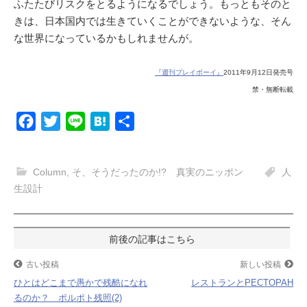
ふたたびリスクをとるようになるでしょう。もっともそのと
きは、日本国内では生きていくことができないような、そん
な世界になっているかもしれませんが。
『週刊プレイボーイ』
2011年9月12日発売号
禁・無断転載
F
T
L
H
共
a
w
i
a
有
c
i
n
t
Column
,
そ、そうだったのか!? 真実のニッポン
人
e
t
e
e
生設計
b
t
n
o
e
a
投
o
r
k
稿
古い投稿
新しい投稿
ひとはどこまで愚かで残酷になれ
レストランとPECTOPAH
ナ
るのか？ ポルポト残照(2)