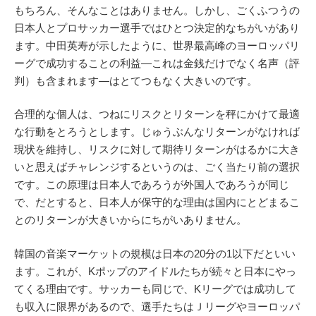
もちろん、そんなことはありません。しかし、ごくふつうの
日本人とプロサッカー選手ではひとつ決定的なちがいがあり
ます。中田英寿が示したように、世界最高峰のヨーロッパリ
ーグで成功することの利益―これは金銭だけでなく名声（評
判）も含まれます―はとてつもなく大きいのです。
合理的な個人は、つねにリスクとリターンを秤にかけて最適
な行動をとろうとします。じゅうぶんなリターンがなければ
現状を維持し、リスクに対して期待リターンがはるかに大き
いと思えばチャレンジするというのは、ごく当たり前の選択
です。この原理は日本人であろうが外国人であろうが同じ
で、だとすると、日本人が保守的な理由は国内にとどまるこ
とのリターンが大きいからにちがいありません。
韓国の音楽マーケットの規模は日本の20分の1以下だといい
ます。これが、Kポップのアイドルたちが続々と日本にやっ
てくる理由です。サッカーも同じで、Kリーグでは成功して
も収入に限界があるので、選手たちはＪリーグやヨーロッパ