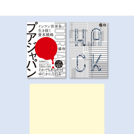
ビ
ゲ
ー
シ
ョ
ン