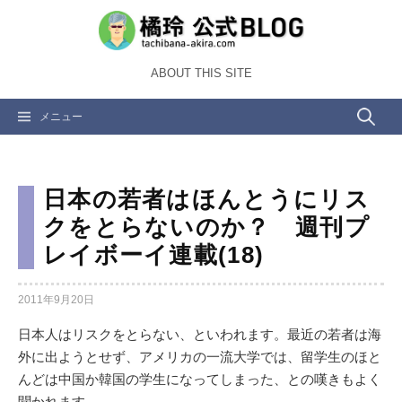
コ
ン
テ
ABOUT THIS SITE
ン
ツ
検
メニュー
へ
ス
索:
キ
ッ
日本の若者はほんとうにリス
プ
クをとらないのか？ 週刊プ
レイボーイ連載(18)
2011年9月20日
日本人はリスクをとらない、といわれます。最近の若者は海
外に出ようとせず、アメリカの一流大学では、留学生のほと
んどは中国か韓国の学生になってしまった、との嘆きもよく
聞かれます。