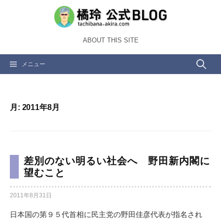
コ
ン
テ
ABOUT THIS SITE
ン
ツ
検
メニュー
へ
ス
索:
キ
ッ
月:
2011年8月
プ
差別のない明るい社会へ 野田新内閣に
望むこと
2011年8月31日
日本国の第９５代首相に民主党の野田佳彦代表が指名され