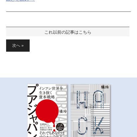
投
稿
次へ »
の
ペ
ー
ジ
送
り