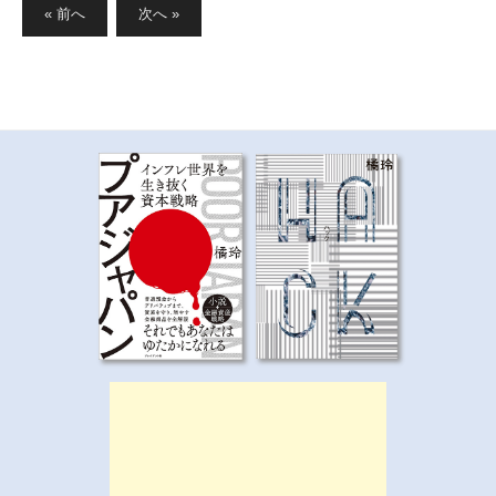
« 前へ
次へ »
の
ペ
ー
ジ
送
り