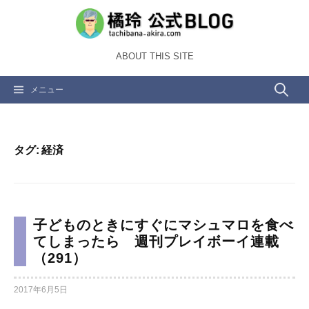
コ
ン
テ
ABOUT THIS SITE
ン
ツ
検
メニュー
へ
ス
索:
キ
ッ
タグ:
経済
プ
子どものときにすぐにマシュマロを食べ
てしまったら 週刊プレイボーイ連載
（291）
2017年6月5日