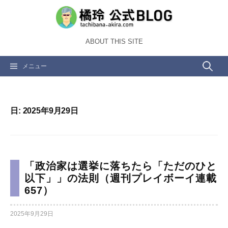
コ
ン
テ
ABOUT THIS SITE
ン
ツ
検
メニュー
へ
ス
索:
キ
ッ
日:
2025年9月29日
プ
「政治家は選挙に落ちたら「ただのひと
以下」」の法則（週刊プレイボーイ連載
657）
2025年9月29日