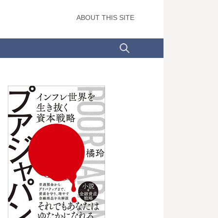
ABOUT THIS SITE
検
索: