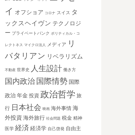
イ
タ
オフショア
スイス
コロナ
ックスヘイヴン
テクノロジ
ー
プライベートバンク
ポリティカル・コ
リ
メディア
レクトネス
マイクロ法人
バタリアン
リベラリズム
人生設計
世界史
働き方
不動産
国際情勢
国内政治
国際
政治哲学
政治
年金
投資
旅
日本社会
海
海外事情
行
映画
外投資
海外旅行
税金
精神
社会問題
経済
経済学
自由主
医学
自己啓発