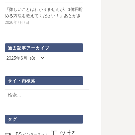
『難しいことはわかりませんが、1億円貯
める方法を教えてください！』あとがき
2026年7月7日
過去記事アーカイブ
過
去
記
事
サイト内検索
ア
検
ー
索:
カ
イ
ブ
タグ
エッセ
UBS
インターネット
ETF