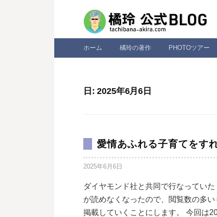
コ
ン
テ
ン
ホーム
橘玲の著作
PHOTOツアー
ツ
へ
ス
日:
2025年6月6日
キ
ッ
プ
愛情あふれる子育てをす
2025年6月6日
ダイヤモンド社と共同で行なっていた
が読めなくなったので、閲覧数の多い
掲載していくことにします。 今回は20