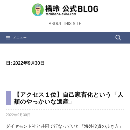
コ
ン
テ
ABOUT THIS SITE
ン
ツ
検
メニュー
へ
ス
索:
キ
ッ
日:
2022年9月30日
プ
【アクセス１位】自己家畜化という「人
類のやっかいな遺産」
2022年9月30日
ダイヤモンド社と共同で行なっていた「海外投資の歩き方」