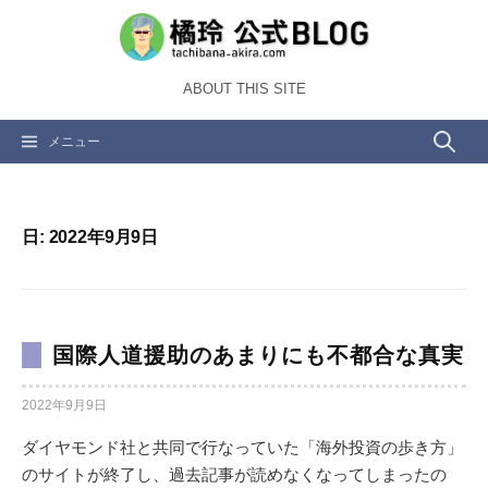
コ
ン
テ
ABOUT THIS SITE
ン
ツ
検
メニュー
へ
ス
索:
キ
ッ
日:
2022年9月9日
プ
国際人道援助のあまりにも不都合な真実
2022年9月9日
ダイヤモンド社と共同で行なっていた「海外投資の歩き方」
のサイトが終了し、過去記事が読めなくなってしまったの