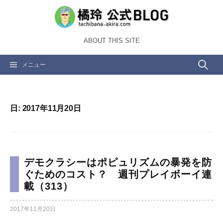
コ
ン
テ
ABOUT THIS SITE
ン
ツ
検
メニュー
へ
ス
索:
キ
ッ
日:
2017年11月20日
プ
デモクラシーはポピュリズムの暴発を防
ぐためのコスト？ 週刊プレイボーイ連
載（313）
2017年11月20日