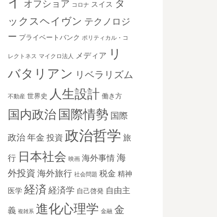
イ
タ
オフショア
スイス
コロナ
ックスヘイヴン
テクノロジ
ー
プライベートバンク
ポリティカル・コ
リ
メディア
レクトネス
マイクロ法人
バタリアン
リベラリズム
人生設計
世界史
働き方
不動産
国際情勢
国内政治
国際
政治哲学
政治
年金
投資
旅
日本社会
海
海外事情
行
映画
外投資
海外旅行
税金
精神
社会問題
経済
経済学
自由主
医学
自己啓発
進化心理学
金
義
金融
複雑系