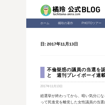
コ
ン
テ
ン
ホーム
橘玲の著作
PHOTOツアー
ツ
へ
ス
日:
2017年11月13日
キ
ッ
プ
不倫疑惑の議員の当選を
と 週刊プレイボーイ連載
2017年11月13日
総選挙が終わってから、暗い気分にな
って民進党を離党した女性議員の当選に