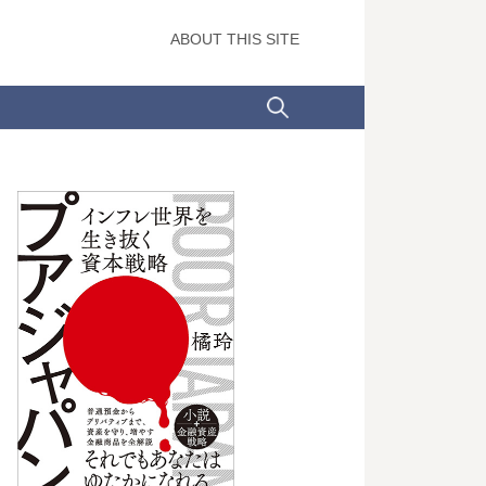
ABOUT THIS SITE
検
索: