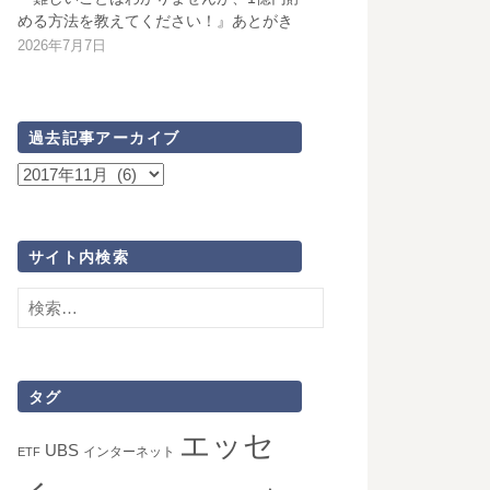
める方法を教えてください！』あとがき
2026年7月7日
過去記事アーカイブ
過
去
記
事
サイト内検索
ア
検
ー
索:
カ
イ
ブ
タグ
エッセ
UBS
インターネット
ETF