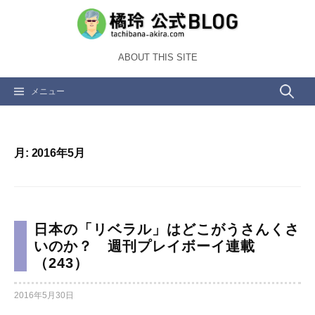
コ
ン
テ
ABOUT THIS SITE
ン
ツ
検
メニュー
へ
ス
索:
キ
ッ
月:
2016年5月
プ
日本の「リベラル」はどこがうさんくさ
いのか？ 週刊プレイボーイ連載
（243）
2016年5月30日