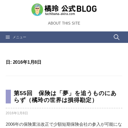
コ
ン
テ
ABOUT THIS SITE
ン
ツ
検
メニュー
へ
ス
索:
キ
ッ
日:
2016年1月8日
プ
第55回 保険は「夢」を追うものにあ
らず（橘玲の世界は損得勘定）
2016年1月8日
2006年の保険業法改正で少額短期保険会社の参入が可能にな