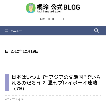
コ
ン
テ
ABOUT THIS SITE
ン
ツ
検
メニュー
へ
ス
索:
キ
ッ
日:
2012年12月19日
プ
日本はいつまで“アジアの先進国”でいら
れるのだろう？ 週刊プレイボーイ連載
（79）
2012年12月19日