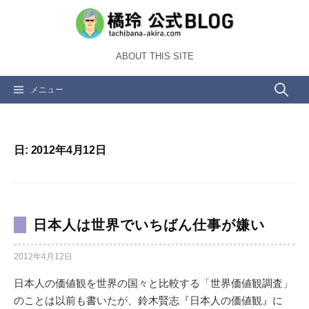
コ
ン
テ
ABOUT THIS SITE
ン
ツ
検
メニュー
へ
ス
索:
キ
ッ
日:
2012年4月12日
プ
日本人は世界でいちばん仕事が嫌い
2012年4月12日
日本人の価値観を世界の国々と比較する「世界価値観調査」
のことは以前も書いたが、鈴木賢志『日本人の価値観』に