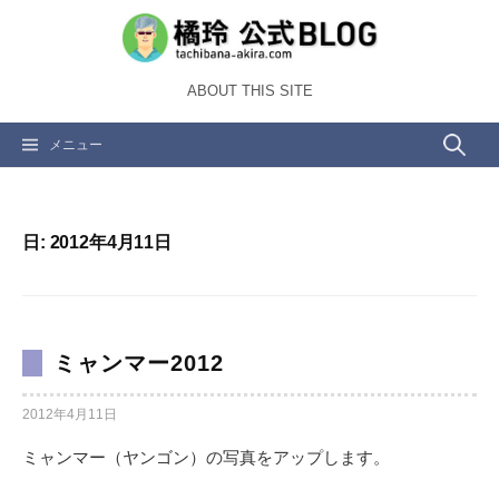
コ
ン
テ
ABOUT THIS SITE
ン
ツ
検
メニュー
へ
ス
索:
キ
ッ
日:
2012年4月11日
プ
ミャンマー2012
2012年4月11日
ミャンマー（ヤンゴン）の写真をアップします。