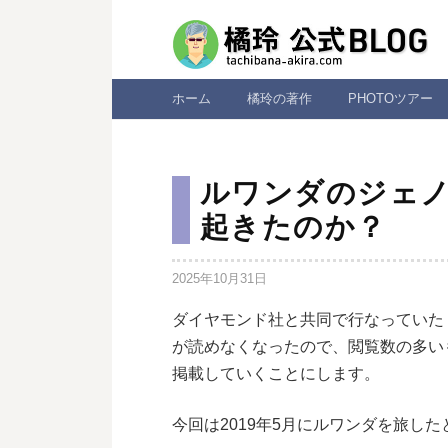
コ
ン
テ
ン
ホーム
橘玲の著作
PHOTOツアー
ツ
へ
ス
ルワンダのジェ
キ
起きたのか？
ッ
プ
2025年10月31日
ダイヤモンド社と共同で行なっていた
が読めなくなったので、閲覧数の多い
掲載していくことにします。
今回は2019年5月にルワンダを旅し