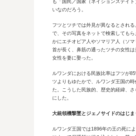
も「国民／国家（ネイションステイト
いなのだろう。
フツとツチでは外見が異なるとされる
で、その写真をネットで検索してもら
かにエチオピア人やソマリア人（ソマ
首が長く、鼻筋の通ったツチの女性は
女性を妻に娶った。
ルワンダにおける民族比率はフツが85
ツよりもゆたかで、ルワンダ王国の時
た。こうした民族的、歴史的経緯、さ
にした。
大統領機撃墜とジェノサイドのはじま
ルワンダ王国では1896年の王の死に