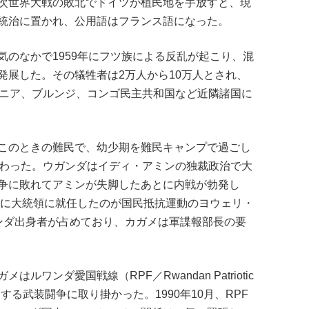
次世界大戦の敗北でドイツが植民地を手放すと、現
統治に置かれ、公用語はフランス語になった。
のなかで1959年にフツ族による反乱が起こり、混
発展した。その犠牲者は2万人から10万人とされ、
ケニア、ブルンジ、コンゴ民主共和国など近隣諸国に
このときの難民で、幼少期を難民キャンプで過ごし
加わった。ウガンダはイディ・アミンの独裁政治で大
争に敗れてアミンが失脚したあとに内戦が勃発し
年に大統領に就任したのが国民抵抗運動のヨウェリ・
ンダ出身者が占めており、カガメは軍諜報部長の要
ワンダ愛国戦線（RPF／Rwandan Patriotic
」する武装闘争に取り掛かった。1990年10月、RPF