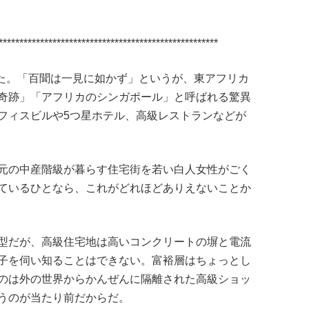
*****************************************************
れた。「百聞は一見に如かず」というが、東アフリカ
奇跡」「アフリカのシンガポール」と呼ばれる驚異
フィスビルや5つ星ホテル、高級レストランなどが
元の中産階級が暮らす住宅街を若い白人女性がごく
ているひとなら、これがどれほどありえないことか
型だが、高級住宅地は高いコンクリートの塀と電流
子を伺い知ることはできない。富裕層はちょっとし
のは外の世界からかんぜんに隔離された高級ショッ
うのが当たり前だからだ。