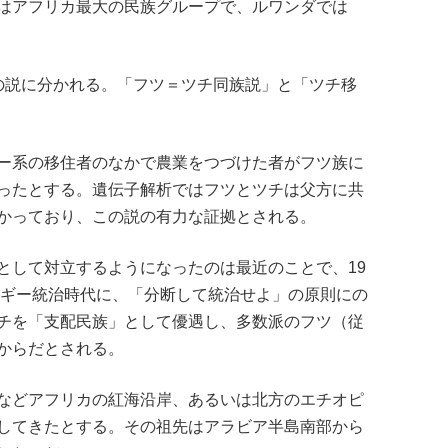
はアフリカ最大の民族グループで、ルワンダでは
の説に分かれる。「フツ＝ツチ同族説」と「ツチ移
ー系の移住者のなかで農業をつづけた者がフツ族に
ったとする。遺伝子解析ではフツとツチは父方に共
かっており、この説の有力な証拠とされる。
として対立するようになったのは最近のことで、19
ルギー統治時代に、「分断して統治せよ」の原則にの
チを「支配民族」として優遇し、多数派のフツ（従
からだとされる。
などアフリカの紅海沿岸、あるいは北方のエチオピ
してきたとする。その祖先はアラビア半島南部から