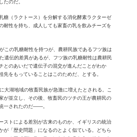
したのだ。
乳糖（ラクトース）を分解する消化酵素ラクターゼ
の耐性を持ち、成人しても家畜の乳を飲みチーズを
人がこの乳糖耐性を持つが、農耕民族であるフツ族は
した遺伝的差異があるが、フツ族の乳糖耐性は農耕民
チとのあいだで遺伝子の混交が進んだことがわか
祖先をもっていることはこのためだ、とする。
紀に大湖地域の牧畜民族が急激に増えたとされる。こ
家が並立し、その後、牧畜民のツチの王が農耕民の
統一されたのだ――。
ーストによる差別が古来のものか、イギリスの統治
かが「歴史問題」になるのとよく似ている。どちら