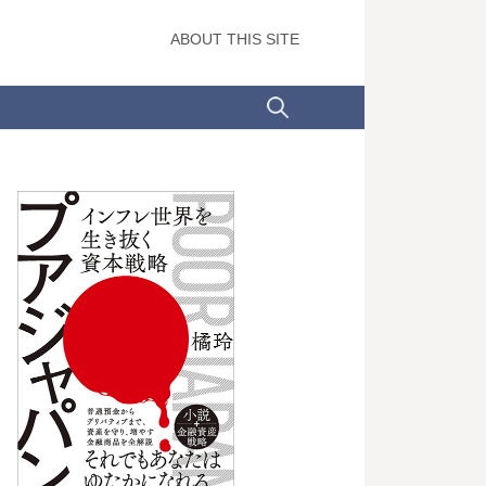
ABOUT THIS SITE
検
索: