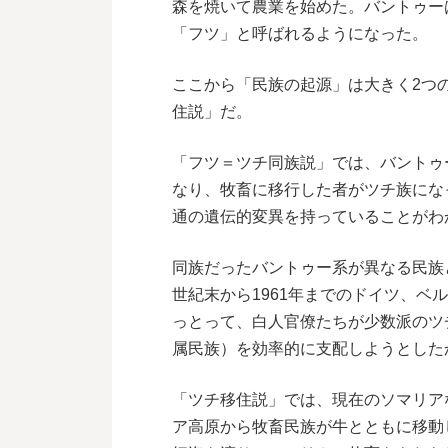
森を焼いて農業を始めた。バントゥー
「フツ」と呼ばれるようになった。
ここから「民族の起源」は大きく2つ
住説」だ。
「フツ＝ツチ同族説」では、バントゥ
なり、牧畜に移行した者がツチ族にな
通の遺伝的変異を持っていることがわ
同族だったバントゥー系が異なる民族
世紀末から1961年までのドイツ、ベ
っとって、白人官僚たちが少数派のツ
属民族）を効率的に支配しようとした
「ツチ移住説」では、現在のソマリア
ア高原から牧畜民族が牛とともに移動