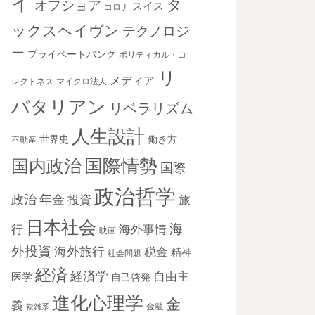
イ
タ
オフショア
スイス
コロナ
ックスヘイヴン
テクノロジ
ー
プライベートバンク
ポリティカル・コ
リ
メディア
レクトネス
マイクロ法人
バタリアン
リベラリズム
人生設計
世界史
働き方
不動産
国際情勢
国内政治
国際
政治哲学
政治
年金
投資
旅
日本社会
海
海外事情
行
映画
外投資
海外旅行
税金
精神
社会問題
経済
経済学
自由主
医学
自己啓発
進化心理学
金
義
金融
複雑系