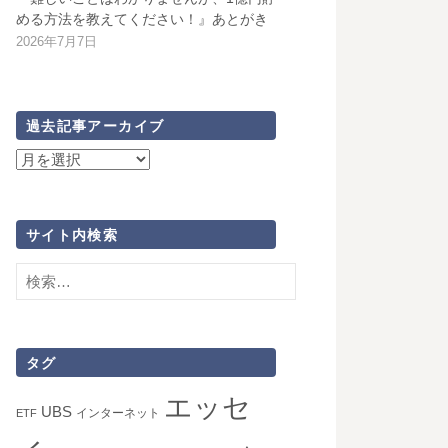
める方法を教えてください！』あとがき
2026年7月7日
過去記事アーカイブ
過
去
記
事
サイト内検索
ア
検
ー
索:
カ
イ
ブ
タグ
エッセ
UBS
インターネット
ETF