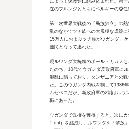
によって保護領に組み込まれた。第一
在のブルンジとともにベルギーの委任
第二次世界大戦後の「民族独立」の熱気
乱のなかでツチ族への大規模な虐殺に
15万人におよぶツチ族がウガンダ、
難民となって逃れた。
現ルワンダ大統領のポール・カガメも
たのち、10代でウガンダ反政府軍に
混乱に陥っており、タンザニアとの戦
た。このウガンダ内戦を制して1986
ムセベニだが、新政府軍の2割はルワ
職にあった。
ウガンダで政権を獲得すると、次にカガメはル
Front）を結成し、ルワンダを「解放