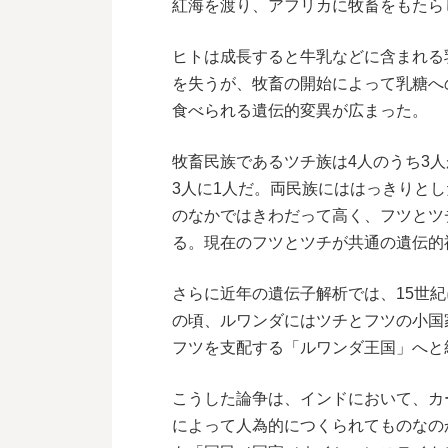
紅海を渡り、アフリカに牧畜をもたら
ヒトは成長すると牛乳などに含まれる
を失うが、牧畜の開始によって乳糖へ
食べられる遺伝的変異が広まった。
牧畜民族であるツチ族は4人のうち3
3人に1人だ。両民族にははっきりと
のなかではきわだって高く、フツとツ
る。現在のフツとツチが共通の遺伝的
さらに近年の遺伝子解析では、15世
の頃、ルワンダにはツチとフツの小国
フツを支配する「ルワンダ王国」へと
こうした論争は、インドにおいて、カ
によって人為的につくられてものなの