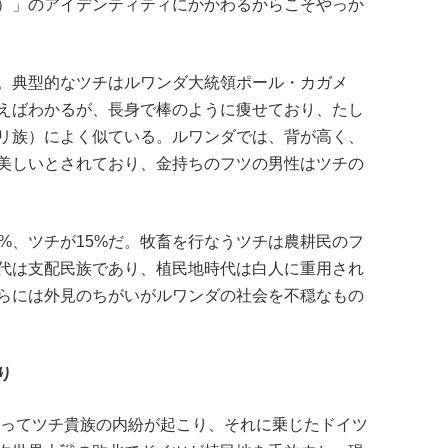
）」のアイデンティティにかかわるからこそやっか
。典型的なツチはルワンダ大統領ポール・カガメ
えばわかるが、長身で棒のように痩せており、たし
リ族）によく似ている。ルワンダでは、背が高く、
美しいとされており、金持ちのフツの男性はツチの
%、ツチが15%だ。牧畜を行なうツチは農耕民のフ
代は支配民族であり、植民地時代は白人に重用され
らには外見のちがいがルワンダの社会を不穏なもの
り
よってツチ貴族の内紛が起こり、それに乗じたドイツ