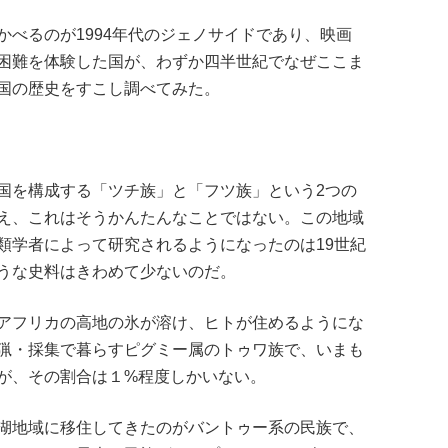
べるのが1994年代のジェノサイドであり、映画
困難を体験した国が、わずか四半世紀でなぜここま
国の歴史をすこし調べてみた。
国を構成する「ツチ族」と「フツ族」という2つの
え、これはそうかんたんなことではない。この地域
類学者によって研究されるようになったのは19世紀
うな史料はきわめて少ないのだ。
アフリカの高地の氷が溶け、ヒトが住めるようにな
猟・採集で暮らすピグミー属のトゥワ族で、いまも
が、その割合は１%程度しかいない。
湖地域に移住してきたのがバントゥー系の民族で、