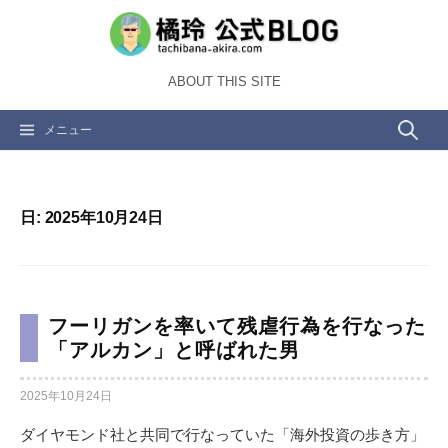
コ
ン
テ
ABOUT THIS SITE
ン
ツ
検
メニュー
へ
ス
索:
キ
ッ
日:
2025年10月24日
プ
フーリガンを率いて残虐行為を行なった
「アルカン」と呼ばれた男
2025年10月24日
ダイヤモンド社と共同で行なっていた「海外投資の歩き方」