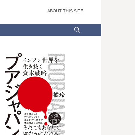
ABOUT THIS SITE
検
索: