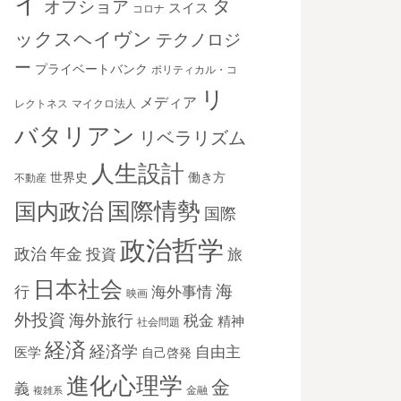
イ
タ
オフショア
スイス
コロナ
ックスヘイヴン
テクノロジ
ー
プライベートバンク
ポリティカル・コ
リ
メディア
レクトネス
マイクロ法人
バタリアン
リベラリズム
人生設計
世界史
働き方
不動産
国際情勢
国内政治
国際
政治哲学
政治
年金
投資
旅
日本社会
海
海外事情
行
映画
外投資
海外旅行
税金
精神
社会問題
経済
経済学
自由主
医学
自己啓発
進化心理学
金
義
金融
複雑系