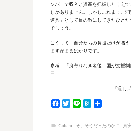
ンバーで収入と資産を把握したうえで
しかありません。しかしこれまで、消
道具」として目の敵にしてきたひとた
でしょう。
こうして、自分たちの負担だけが増え
ます深まるばかりです。
参考：「身寄りなき老後 国が支援制度
日
『週刊プ
F
T
L
H
共
a
w
i
a
有
c
i
n
t
Column
,
そ、そうだったのか!? 真
e
t
e
e