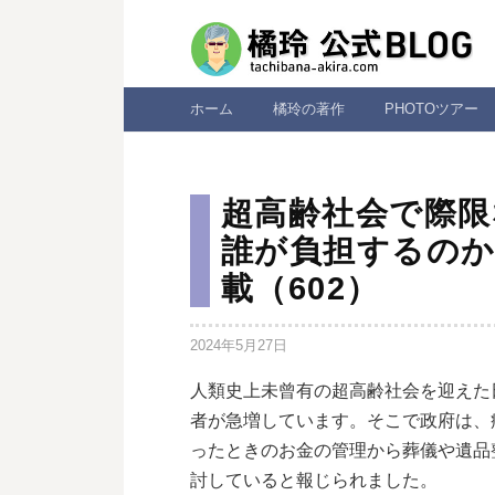
コ
ン
テ
ン
ホーム
橘玲の著作
PHOTOツアー
ツ
へ
ス
超高齢社会で際限
キ
誰が負担するのか
ッ
載（602）
プ
2024年5月27日
人類史上未曾有の超高齢社会を迎えた
者が急増しています。そこで政府は、
ったときのお金の管理から葬儀や遺品
討していると報じられました。