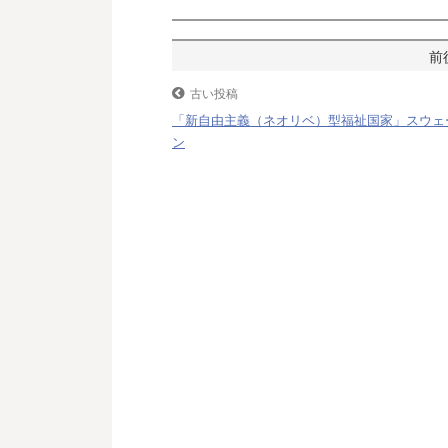
b
t
n
o
e
a
投
o
r
稿
古い投稿
k
「新自由主義（ネオリベ）型福祉国家」スウェ
ナ
ン
ビ
ゲ
ー
シ
ョ
ン