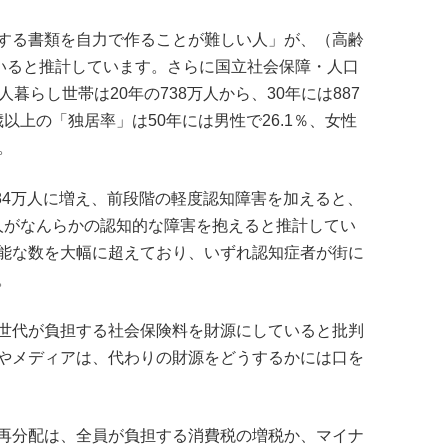
する書類を自力で作ることが難しい人」が、（高齢
人いると推計しています。さらに国立社会保障・人口
暮らし世帯は20年の738万人から、30年には887
歳以上の「独居率」は50年には男性で26.1％、女性
。
584万人に増え、前段階の軽度認知障害を加えると、
に1人がなんらかの認知的な障害を抱えると推計してい
能な数を大幅に超えており、いずれ認知症者が街に
。
世代が負担する社会保険料を財源にしていると批判
やメディアは、代わりの財源をどうするかには口を
再分配は、全員が負担する消費税の増税か、マイナ