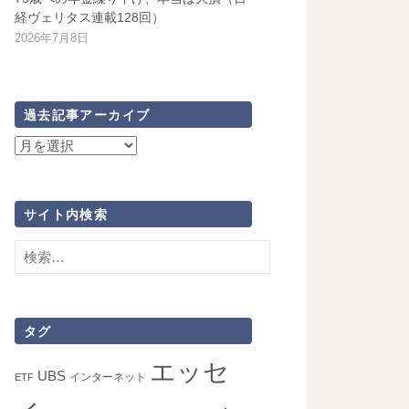
経ヴェリタス連載128回）
2026年7月8日
過去記事アーカイブ
過
去
記
事
サイト内検索
ア
検
ー
索:
カ
イ
ブ
タグ
エッセ
UBS
インターネット
ETF