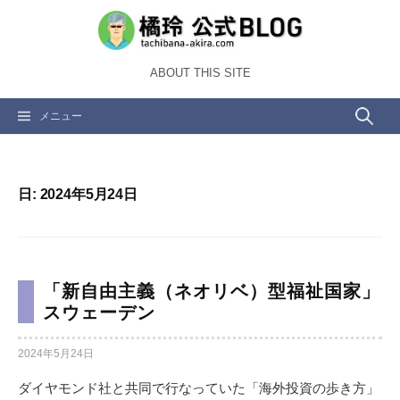
コ
ン
テ
ABOUT THIS SITE
ン
ツ
検
メニュー
へ
ス
索:
キ
ッ
日:
2024年5月24日
プ
「新自由主義（ネオリベ）型福祉国家」
スウェーデン
2024年5月24日
ダイヤモンド社と共同で行なっていた「海外投資の歩き方」