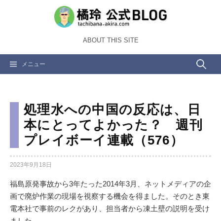
コ
ン
テ
ABOUT THIS SITE
ン
ツ
検
メニュー
へ
ス
索:
キ
ッ
処理水への中国の反応は、日
プ
本にとってよかった？ 週刊
プレイボーイ連載（576）
2023年9月18日
福島原発事故から3年たった2014年3月、ネットメディアの企
画で廃炉作業の現場を視察する機会を得ました。そのとき東
電本社で事前のレクがあり、担当者から凍土壁の説明を受け
ました。