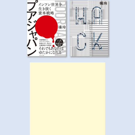
ー
シ
ョ
ン