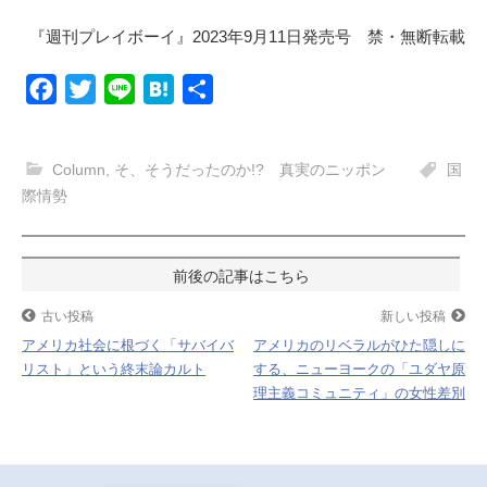
『週刊プレイボーイ』2023年9月11日発売号 禁・無断転載
F
T
L
H
共
a
w
i
a
有
c
i
n
t
Column
,
そ、そうだったのか!? 真実のニッポン
国
e
t
e
e
際情勢
b
t
n
o
e
a
投
o
r
k
稿
古い投稿
新しい投稿
アメリカ社会に根づく「サバイバ
アメリカのリベラルがひた隠しに
ナ
リスト」という終末論カルト
する、ニューヨークの「ユダヤ原
理主義コミュニティ」の女性差別
ビ
ゲ