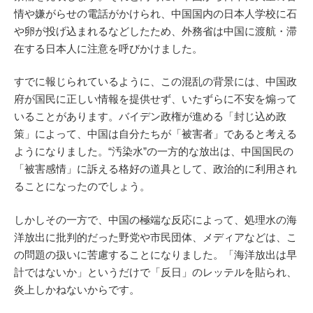
情や嫌がらせの電話がかけられ、中国国内の日本人学校に石
や卵が投げ込まれるなどしたため、外務省は中国に渡航・滞
在する日本人に注意を呼びかけました。
すでに報じられているように、この混乱の背景には、中国政
府が国民に正しい情報を提供せず、いたずらに不安を煽って
いることがあります。バイデン政権が進める「封じ込め政
策」によって、中国は自分たちが「被害者」であると考える
ようになりました。“汚染水”の一方的な放出は、中国国民の
「被害感情」に訴える格好の道具として、政治的に利用され
ることになったのでしょう。
しかしその一方で、中国の極端な反応によって、処理水の海
洋放出に批判的だった野党や市民団体、メディアなどは、こ
の問題の扱いに苦慮することになりました。「海洋放出は早
計ではないか」というだけで「反日」のレッテルを貼られ、
炎上しかねないからです。