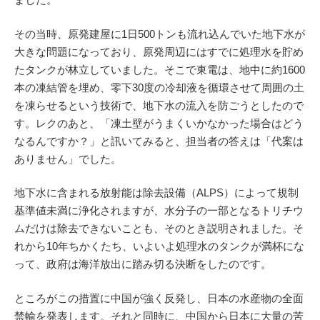
その当時、原発建屋に1日500トンも流れ込んでいた地下水が
大きな問題になっており、原発周辺にはすでに処理水を貯め
たタンクが林立していました。そこで東電は、地中に約1600
本の凍結管を埋め、零下30度の冷却液を循環させて周囲の土
を凍らせるという技術で、地下水の流入を防ごうとしたので
す。レクのあと、「凍土壁がうまくいかなかった場合はどう
なるんですか？」と訊いてみると、担当者の答えは「代案は
ありません」でした。
地下水に含まれる放射能は除去設備（ALPS）によって規制
基準値未満に浄化されますが、水分子の一部となるトリチウ
ムだけは除去できないことも、そのとき説明されました。そ
れから10年ちかくたち、いよいよ処理水のタンクが満杯にな
って、政府は海洋放出に踏み切る決断をしたのです。
ところがこの措置に中国が強く反発し、日本の水産物の全面
禁輸を発表します。それと同時に、中国から日本に大量の苦