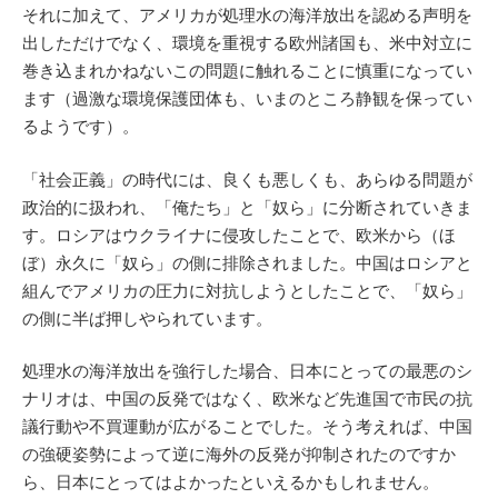
それに加えて、アメリカが処理水の海洋放出を認める声明を
出しただけでなく、環境を重視する欧州諸国も、米中対立に
巻き込まれかねないこの問題に触れることに慎重になってい
ます（過激な環境保護団体も、いまのところ静観を保ってい
るようです）。
「社会正義」の時代には、良くも悪しくも、あらゆる問題が
政治的に扱われ、「俺たち」と「奴ら」に分断されていきま
す。ロシアはウクライナに侵攻したことで、欧米から（ほ
ぼ）永久に「奴ら」の側に排除されました。中国はロシアと
組んでアメリカの圧力に対抗しようとしたことで、「奴ら」
の側に半ば押しやられています。
処理水の海洋放出を強行した場合、日本にとっての最悪のシ
ナリオは、中国の反発ではなく、欧米など先進国で市民の抗
議行動や不買運動が広がることでした。そう考えれば、中国
の強硬姿勢によって逆に海外の反発が抑制されたのですか
ら、日本にとってはよかったといえるかもしれません。