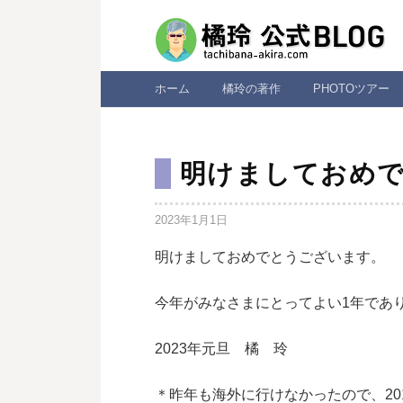
コ
ン
テ
ン
ホーム
橘玲の著作
PHOTOツアー
ツ
へ
ス
明けましておめ
キ
ッ
2023年1月1日
プ
明けましておめでとうございます。
今年がみなさまにとってよい1年であ
2023年元旦 橘 玲
＊昨年も海外に行けなかったので、20