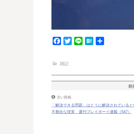
F
T
L
H
共
a
w
i
a
有
c
i
n
t
雑記
e
t
e
e
b
t
n
o
e
a
投
o
r
稿
古い投稿
k
「解決できる問題」はとうに解決されていると
ナ
不都合な現実 週刊プレイボーイ連載（547）
ビ