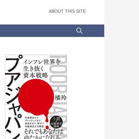
ABOUT THIS SITE
検
索: