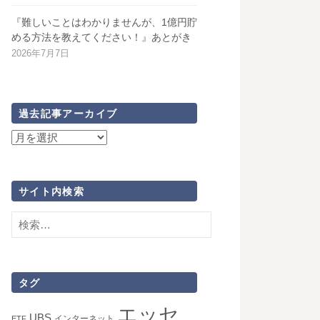
『難しいことはわかりませんが、1億円貯
める方法を教えてください！』あとがき
2026年7月7日
過去記事アーカイブ
過
去
記
事
サイト内検索
ア
検
ー
索:
カ
イ
ブ
タグ
エッセ
UBS
インターネット
ETF