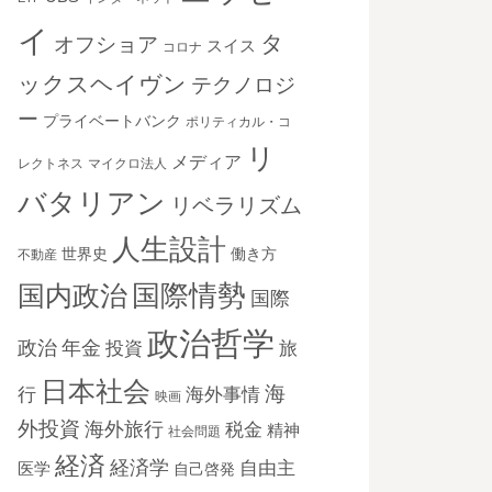
イ
タ
オフショア
スイス
コロナ
ックスヘイヴン
テクノロジ
ー
プライベートバンク
ポリティカル・コ
リ
メディア
レクトネス
マイクロ法人
バタリアン
リベラリズム
人生設計
世界史
働き方
不動産
国際情勢
国内政治
国際
政治哲学
政治
年金
投資
旅
日本社会
海
海外事情
行
映画
外投資
海外旅行
税金
精神
社会問題
経済
経済学
自由主
医学
自己啓発