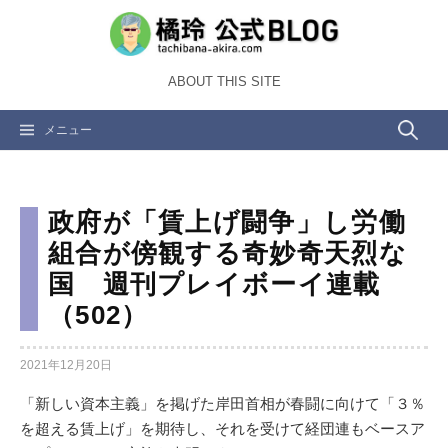
コ
ン
テ
ABOUT THIS SITE
ン
ツ
検
メニュー
へ
ス
索:
キ
ッ
政府が「賃上げ闘争」し労働
プ
組合が傍観する奇妙奇天烈な
国 週刊プレイボーイ連載
（502）
2021年12月20日
「新しい資本主義」を掲げた岸田首相が春闘に向けて「３％
を超える賃上げ」を期待し、それを受けて経団連もベースア