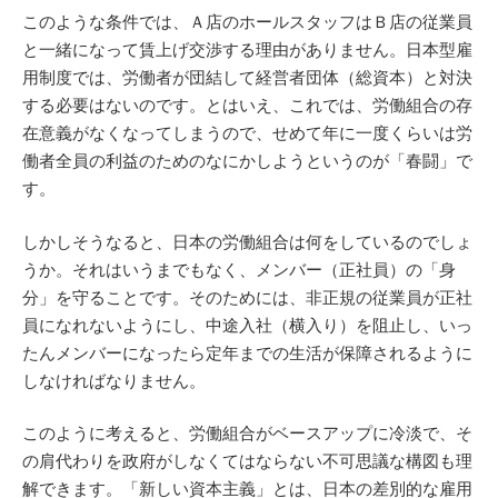
このような条件では、Ａ店のホールスタッフはＢ店の従業員
と一緒になって賃上げ交渉する理由がありません。日本型雇
用制度では、労働者が団結して経営者団体（総資本）と対決
する必要はないのです。とはいえ、これでは、労働組合の存
在意義がなくなってしまうので、せめて年に一度くらいは労
働者全員の利益のためのなにかしようというのが「春闘」で
す。
しかしそうなると、日本の労働組合は何をしているのでしょ
うか。それはいうまでもなく、メンバー（正社員）の「身
分」を守ることです。そのためには、非正規の従業員が正社
員になれないようにし、中途入社（横入り）を阻止し、いっ
たんメンバーになったら定年までの生活が保障されるように
しなければなりません。
このように考えると、労働組合がベースアップに冷淡で、そ
の肩代わりを政府がしなくてはならない不可思議な構図も理
解できます。「新しい資本主義」とは、日本の差別的な雇用