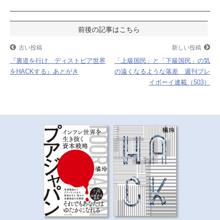
o
e
a
投
o
r
k
稿
古い投稿
新しい投稿
『裏道を行け ディストピア世界
「上級国民」と「下級国民」の気
ナ
をHACKする』あとがき
の遠くなるような落差 週刊プレ
イボーイ連載（503）
ビ
ゲ
ー
シ
ョ
ン