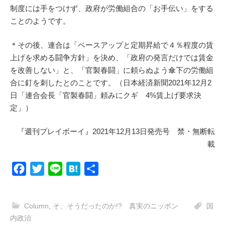
制度には手をつけず、政府が労働組合の「お手伝い」をする
ことのようです。
＊その後、連合は「ベースアップと定期昇給で４％程度の賃
上げを求める闘争方針」を決め、「政府の発言だけでは賃金
を改善しない」と、「官製春闘」に頼らぬよう傘下の労働組
合に釘を刺したとのことです。（日本経済新聞2021年12月2
日「連合会長「官製春闘」頼みにクギ 4%賃上げ要求決
定」）
『週刊プレイボーイ』2021年12月13日発売号 禁・無断転
載
F
T
L
H
共
a
w
i
a
有
c
i
n
t
Column
,
そ、そうだったのか!? 真実のニッポン
国
e
t
e
e
内政治
b
t
n