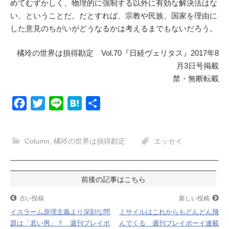
めてむずかしく、物理的に強制する以外に有効な解決法はな
い、ということだ。だとすれば、宗教や民族、国家を理由に
した意見のちがいがどうなるかは考えるまでもないだろう。
橘玲の世界は損得勘定 Vol.70『日経ヴェリタス』2017年8
月3日号掲載
禁・無断転載
F
T
L
H
共
a
w
i
a
有
c
i
n
t
Column
,
橘玲の世界は損得勘定
エッセイ
e
t
e
e
b
t
n
o
e
a
投
o
r
稿
古い投稿
新しい投稿
k
イスラーム原理主義より深刻な問
ミサイルはこれからもどんどん飛
ナ
題は「若い男」？ 週刊プレイボ
んでくる 週刊プレイボーイ連載