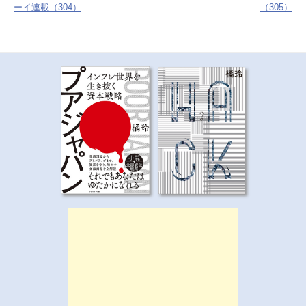
ーイ連載（304）
（305）
ビ
ゲ
ー
シ
ョ
ン