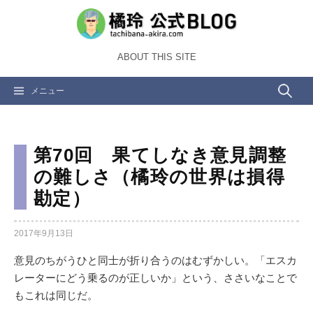
コ
ン
テ
ABOUT THIS SITE
ン
ツ
検
メニュー
へ
ス
索:
キ
ッ
第70回 果てしなき意見調整
プ
の難しさ（橘玲の世界は損得
勘定）
2017年9月13日
意見のちがうひと同士が折り合うのはむずかしい。「エスカ
レーターにどう乗るのが正しいか」という、ささいなことで
もこれは同じだ。