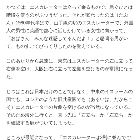
かつては、エスカレーターは立って乗るもので、急ぐひとは
階段を使うのがふつうだった。それが変わったのは（たぶ
ん）1980年代半ばで、山手線の駅のエスカレーターで、外国
人の男性に英語で熱心に話しかけている女性に向かって、
「おばさん、みんな迷惑してるんだよ！」と怒鳴る男がい
て、ものすごくびっくりしたのを覚えている。
このあたりから急速に、東京はエスカレーターの左に立って
右側を空け、大阪は右に立って左側を空けるのが常識になっ
た。
じつはこれは日本だけのことではなく、中東のイスラームの
国でも、ロシアのような旧共産圏でも（あるいは、だからこ
そ）エスカレーターの片側を空けるのが当然になっている。
そのため海外に行くと、真っ先に「右立ち」か「左立ち」か
を確認する癖がついてしまった。
ところが最近になって、「エスカレーターは2列に並んでご