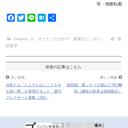
禁・無断転載
F
T
L
H
共
a
w
i
a
有
c
i
n
t
Column
,
そ、そうだったのか!? 真実のニッポン
政
e
t
e
e
治哲学
b
t
n
o
e
a
投
o
r
k
稿
古い投稿
新しい投稿
治安とは「とんでもないことをす
第60回 英シティが望んだ?EU離
ナ
る若い男」を管理すること 週刊
脱（橘玲の世界は損得勘定）
プレイボーイ連載（250）
ビ
ゲ
ー