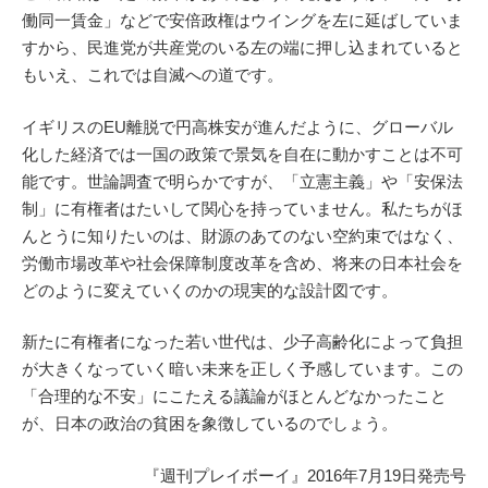
働同一賃金」などで安倍政権はウイングを左に延ばしていま
すから、民進党が共産党のいる左の端に押し込まれていると
もいえ、これでは自滅への道です。
イギリスのEU離脱で円高株安が進んだように、グローバル
化した経済では一国の政策で景気を自在に動かすことは不可
能です。世論調査で明らかですが、「立憲主義」や「安保法
制」に有権者はたいして関心を持っていません。私たちがほ
んとうに知りたいのは、財源のあてのない空約束ではなく、
労働市場改革や社会保障制度改革を含め、将来の日本社会を
どのように変えていくのかの現実的な設計図です。
新たに有権者になった若い世代は、少子高齢化によって負担
が大きくなっていく暗い未来を正しく予感しています。この
「合理的な不安」にこたえる議論がほとんどなかったこと
が、日本の政治の貧困を象徴しているのでしょう。
『週刊プレイボーイ』2016年7月19日発売号