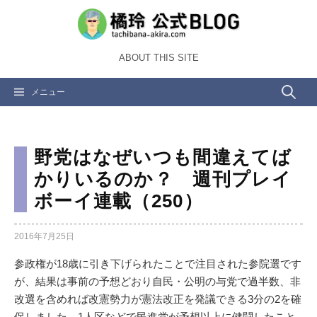
コ
ン
テ
ABOUT THIS SITE
ン
ツ
検
メニュー
へ
ス
索:
キ
ッ
野党はなぜいつも間違えてば
プ
かりいるのか？ 週刊プレイ
ボーイ連載（250）
2016年7月25日
参政権が18歳に引き下げられたことで注目された参院選です
が、結果は事前の予想どおり自民・公明の与党で過半数、非
改選を含めれば改憲勢力が憲法改正を発議できる3分の2を確
保しました。1人区などで民進党が予想以上に健闘したこと