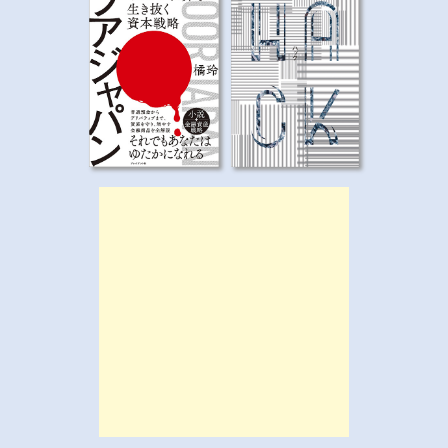
シ
ョ
ン