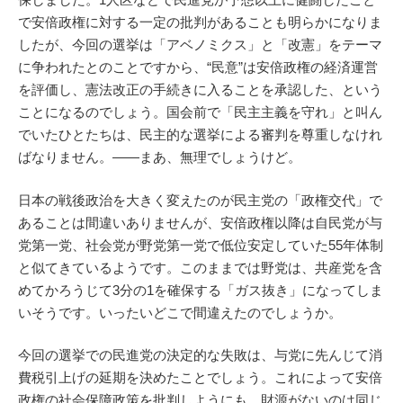
で安倍政権に対する一定の批判があることも明らかになりま
したが、今回の選挙は「アベノミクス」と「改憲」をテーマ
に争われたとのことですから、“民意”は安倍政権の経済運営
を評価し、憲法改正の手続きに入ることを承認した、という
ことになるのでしょう。国会前で「民主主義を守れ」と叫ん
でいたひとたちは、民主的な選挙による審判を尊重しなけれ
ばなりません。――まあ、無理でしょうけど。
日本の戦後政治を大きく変えたのが民主党の「政権交代」で
あることは間違いありませんが、安倍政権以降は自民党が与
党第一党、社会党が野党第一党で低位安定していた55年体制
と似てきているようです。このままでは野党は、共産党を含
めてかろうじて3分の1を確保する「ガス抜き」になってしま
いそうです。いったいどこで間違えたのでしょうか。
今回の選挙での民進党の決定的な失敗は、与党に先んじて消
費税引上げの延期を決めたことでしょう。これによって安倍
政権の社会保障政策を批判しようにも、財源がないのは同じ