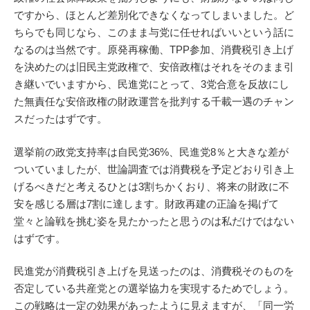
ですから、ほとんど差別化できなくなってしまいました。ど
ちらでも同じなら、このまま与党に任せればいいという話に
なるのは当然です。原発再稼働、TPP参加、消費税引き上げ
を決めたのは旧民主党政権で、安倍政権はそれをそのまま引
き継いでいますから、民進党にとって、3党合意を反故にし
た無責任な安倍政権の財政運営を批判する千載一遇のチャン
スだったはずです。
選挙前の政党支持率は自民党36%、民進党8％と大きな差が
ついていましたが、世論調査では消費税を予定どおり引き上
げるべきだと考えるひとは3割ちかくおり、将来の財政に不
安を感じる層は7割に達します。財政再建の正論を掲げて
堂々と論戦を挑む姿を見たかったと思うのは私だけではない
はずです。
民進党が消費税引き上げを見送ったのは、消費税そのものを
否定している共産党との選挙協力を実現するためでしょう。
この戦略は一定の効果があったように見えますが、「同一労