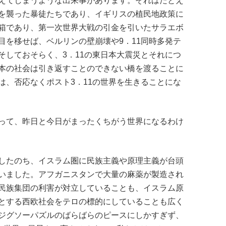
えてしまうような出来事があります。それはたとえ
を襲った暴徒たちであり、イギリスの植民地政策に
箱であり、第一次世界大戦の引金を引いたサラエボ
目を移せば、ベルリンの壁崩壊や9．11同時多発テ
そしておそらく、3．11の東日本大震災とそれにつ
本の社会は引き返すことのできない橋を渡ることに
は、否応なくポスト3．11の世界を生きることにな
って、昨日と今日がまったくちがう世界になるわけ
したのち、イスラム圏に民族主義や原理主義が台頭
いました。アフガニスタンで大量の麻薬が製造され
民族集団の利害が対立していることも、イスラム原
とする西欧社会をテロの標的にしていることも広く
ジグソーパズルのばらばらのピースにしかすぎず、