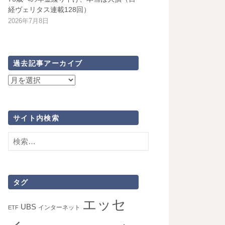
経ヴェリタス連載128回）
2026年7月8日
過去記事アーカイブ
過
去
記
事
サイト内検索
ア
検
ー
索:
カ
イ
ブ
タグ
エッセ
UBS
インターネット
ETF