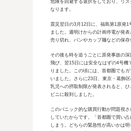
危険を回避する選択をしており、リス
なります。
震災翌日の3月12日に、福島第1原発
ました。週明けからの計画停電が発表
売り切れ、パンやカップ麺などの保存
その後も時を追うごとに原発事故の深
飛び、翌15日には安全なはずの4号
りました。この頃には、首都圏でもガ
いました。さらに23日、東京・葛飾
乳児への摂取制限が発表されると、ひ
ビニに殺到しました。
このパニック的な購買行動が問題視さ
していたからです。「首都圏で買い占
しまう。どちらの緊急性が高いかは明