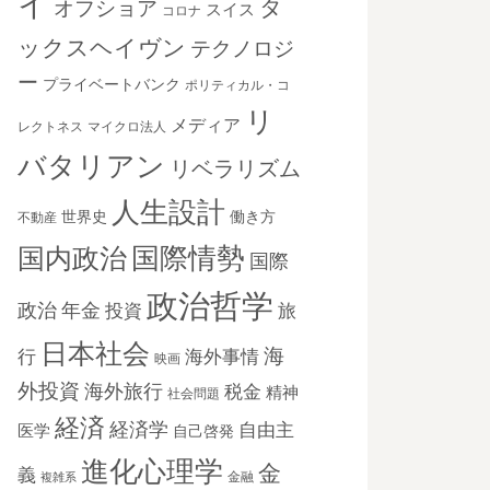
イ
タ
オフショア
スイス
コロナ
ックスヘイヴン
テクノロジ
ー
プライベートバンク
ポリティカル・コ
リ
メディア
レクトネス
マイクロ法人
バタリアン
リベラリズム
人生設計
世界史
働き方
不動産
国際情勢
国内政治
国際
政治哲学
政治
年金
投資
旅
日本社会
海
海外事情
行
映画
外投資
海外旅行
税金
精神
社会問題
経済
経済学
自由主
医学
自己啓発
進化心理学
金
義
金融
複雑系