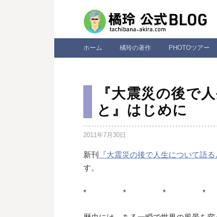
コ
ン
テ
ン
ホーム
橘玲の著作
PHOTOツアー
ツ
へ
ス
『大震災の後で
キ
と』はじめに
ッ
プ
2011年7月30日
新刊
『大震災の後で人生について語る
す。
* * * *