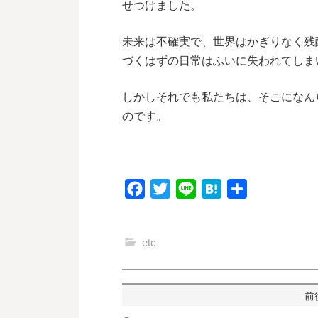
せつけました。
未来は不確実で、世界はかぎりなく残
づくはずの日常はふいに失われてしま
しかしそれでも私たちは、そこになん
のです。
F
T
L
H
共
a
w
i
a
有
c
i
n
t
etc
e
t
e
e
b
t
n
o
e
a
投
o
r