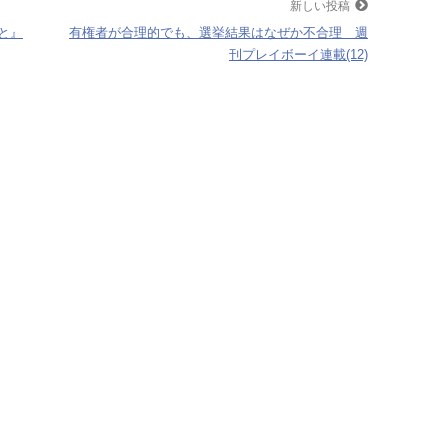
新しい投稿
と』
有権者が合理的でも、選挙結果はなぜか不合理 週
刊プレイボーイ連載(12)