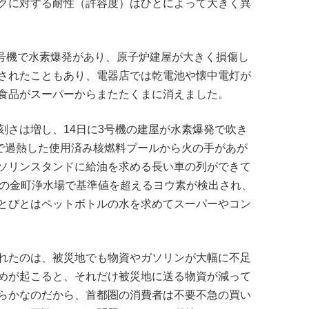
クに対する耐性（許容度）はひとによって大きく異
1号機で水素爆発があり、原子炉建屋が大きく損傷し
されたこともあり、電器店では乾電池や懐中電灯が
食品がスーパーからまたたくまに消えました。
刻さは増し、14日に3号機の建屋が水素爆発で吹き
機で過熱した使用済み核燃料プールから火の手があが
ソリンスタンドに給油を求める長い車の列ができて
区の金町浄水場で基準値を超えるヨウ素が検出され、
とびとはペットボトルの水を求めてスーパーやコン
れたのは、被災地でも物資やガソリンが大幅に不足
めが起こると、それだけ被災地に送る物資が減って
らかなのだから、首都圏の消費者は不要不急の買い