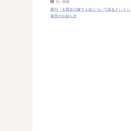
稿
古い投稿
k
新刊『大震災の後で人生について語るというこ
ナ
発売のお知らせ
ビ
ゲ
ー
シ
ョ
ン