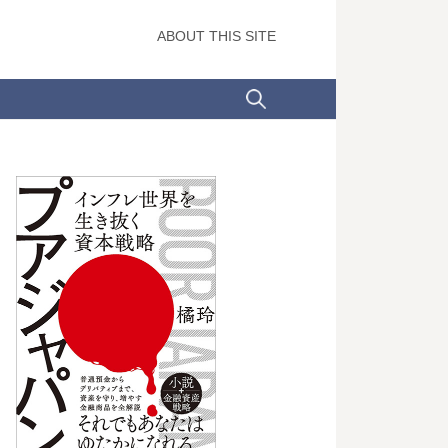
ABOUT THIS SITE
検
索: