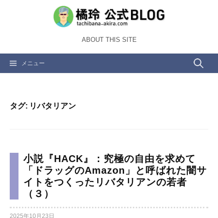
コ
ン
テ
ABOUT THIS SITE
ン
ツ
検
メニュー
へ
ス
索:
キ
ッ
タグ:
リバタリアン
プ
小説『HACK』：究極の自由を求めて
「ドラッグのAmazon」と呼ばれた闇サ
イトをつくったリバタリアンの若者
（３）
2025年10月23日