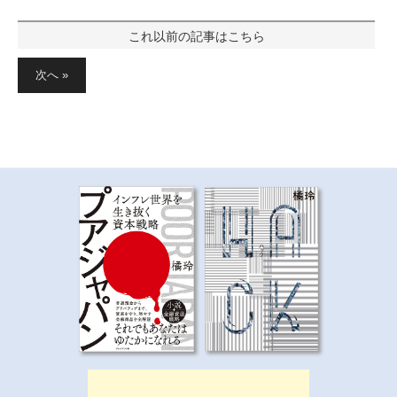
投
稿
次へ »
の
ペ
ー
ジ
送
り