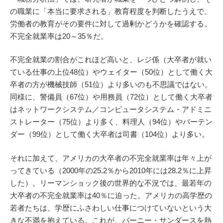
の職業に「本当に要求される」教育程度を判断したうえで、
労働者の教育がその要件に対して過剰かどうかを確認する。
不完全就業率は20～35％だ。
不完全就業の割合がこれほど高いと、レジ係（大卒者が就い
ている仕事の上位48位）やウェイター（50位）として働く大
卒者の方が機械技師（51位）より多いのも不思議ではない。
同様に、警備員（67位）や用務員（72位）として働く大卒者
はネットワークシステム／コンピュータシステム・アドミニ
ストレーター（75位）より多く、料理人（94位）やバーテン
ダー（99位）として働く大卒者は司書（104位）より多い。
それに加えて、アメリカの大卒者の不完全就業率は年々上が
ってきている（2000年の25.2％から2010年には28.2％に上昇
した）。リーマンショック後の世界的な不況では、最若年の
大卒者の不完全就業率は40％に迫った。アメリカの高学歴の
若者たちは、学歴にふさわしい仕事につけていないという大
きな不満を抱えている。これが、バーニー・サンダースを熱