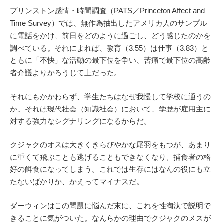
プリンストン感情・時間調査（PATS／Princeton Affect and
Time Survey）では、無作為抽出したアメリカ人のサンプル
に電話をかけ、前日をどのように過ごし、どう感じたのかを
調べている。それによれば、教育（3.55）は仕事（3.83）と
ともに「不快」な活動の最下位を争い、苦痛で最下位の高齢
者介護よりかろうじて上だった。
それにもかかわらず、学生たちはなぜ我慢して学校に通うの
か。それは現代社会（知識社会）において、学歴が雇用主に
対する強力なシグナリングになるからだ。
クジャクのオスは大きくきらびやかな尾羽をもつが、あまり
に重くて飛ぶことも逃げることもできなくなり、捕食者の格
好の餌食になってしまう。これでは生存にはなんの役にも立
たないばかりか、かえってマイナスだ。
ダーウィンはこの問題に悩んだ末に、これを性淘汰で説明で
きることに気がついた。なんらかの理由でクジャクのメスが