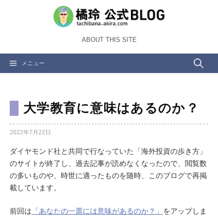
コ
ン
テ
ABOUT THIS SITE
ン
ツ
検
メニュー
へ
ス
索:
キ
ッ
大学教育に意味はあるのか？
プ
2022年7月22日
ダイヤモンド社と共同で行なっていた「海外投資の歩き方」
のサイトが終了し、過去記事が読めなくなったので、閲覧数
の多いものや、時世に適ったものを随時、このブログで再掲
載しています。
前回は
「あなたの一票には意味があるのか？」
をアップしま