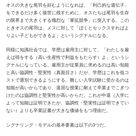
オスの大きな尾羽を好むようになれば、「利己的な遺伝子」
をできるだけ多く後世に残すために、オスたちは尾羽を生存
の限界まで大きくする熾烈な「軍拡競争」に突入する。この
ときオスの尾羽は、メスに対して「ぼくとセックスすればよ
りよい子どもができるよ」というシグナルになる。
同様に知識社会では、学歴は雇用主に対して、「わたしを雇
えば得をする（高い生産性で利益をもたらす）よ」というシ
グナルになっている。雇用主が従業員に求めるのは高い知能
と高い協調性・堅実性（真面目さ）だが、学歴はこれを低コ
ストで選別できるようにする。難しい入学試験に受かるのは
知能が高いからであり、退屈な授業に耐えて卒業までこぎつ
けたのは協調性と堅実性が高いからだ。これが中退（入学に
よって知能は証明できたが、協調性・堅実性は証明できてい
ない）よりも卒業証書が大きな価値をもつ理由だ。
シグナリング・モデルの基本要素は以下の3つだ。