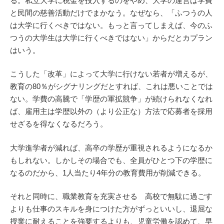
る。私立大学に税金を投入するのをやめ、大学の運営は学費
と民間の慈善活動だけでまかなう。なぜなら、「ふつうの人
は大学に行くべきではない。もっと言ってしまえば、今のふ
つうの大学生は大学に行くべきではない」からだとカプラン
はいう。
こうした「改革」によって大学に行けない若者が増えるが、
教育の80％がシグナリングだとすれば、これは悪いことでは
ない。学費の高騰で「学歴の軍拡競争」が続けられなくなれ
ば、雇用主は学歴以外の（より公正な）方法で応募者を採用
せざるを得なくなるだろう。
大学進学者が減れば、高卒の学歴が重視されるようになるか
もしれない。しかしその場合でも、全員がひとつ下の学歴に
なるのだから、1人当たり4年分の教育費用が削減できる。
それと同時に、職業教育を充実させる 高校で無駄に過ごす
よりも仕事のスキルを身につけた方がずっといいし、退屈な
授業に耐えることを強要するよりも、児童労働を認めて、早