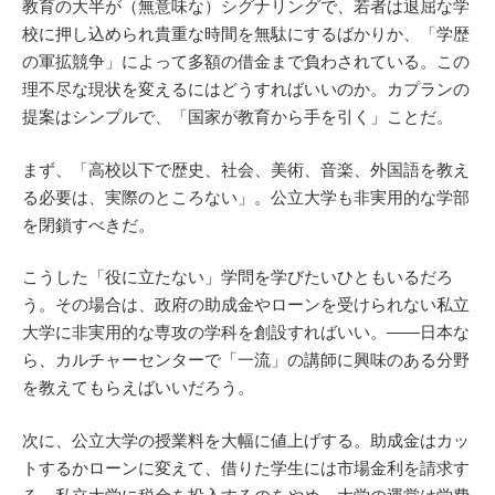
教育の大半が（無意味な）シグナリングで、若者は退屈な学
校に押し込められ貴重な時間を無駄にするばかりか、「学歴
の軍拡競争」によって多額の借金まで負わされている。この
理不尽な現状を変えるにはどうすればいいのか。カプランの
提案はシンプルで、「国家が教育から手を引く」ことだ。
まず、「高校以下で歴史、社会、美術、音楽、外国語を教え
る必要は、実際のところない」。公立大学も非実用的な学部
を閉鎖すべきだ。
こうした「役に立たない」学問を学びたいひともいるだろ
う。その場合は、政府の助成金やローンを受けられない私立
大学に非実用的な専攻の学科を創設すればいい。――日本な
ら、カルチャーセンターで「一流」の講師に興味のある分野
を教えてもらえばいいだろう。
次に、公立大学の授業料を大幅に値上げする。助成金はカッ
トするかローンに変えて、借りた学生には市場金利を請求す