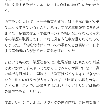
烈に支援するラディカル・レフトの運動に結び付いたのだろ
う。
カプランによれば、不完全就業の背景には「学歴が急ピッチ
で上がりすぎている」ことがある。学歴の軍拡競争に巻き込
まれて、多額の借金（学生ローン）を抱えながらなんとか大
卒の学歴を取得しても、それに見合う仕事が足りなくなって
しまった。「情報化時代についての常套句とは裏腹に、仕事
より労働者の方がはるかに変化が速い」のだ。
とはいうものの、学歴社会では、教育が個人にもたらす利益
はあいかわらず大きい（だからこそみんなが夢中になって高
い学歴を目指す）。問題は、「教育はパイを大きくできない
から、誰かの取り分が大きくなれば、別の誰かの取り分は小
さくなる」ことで、経済学ではこれを「シグナリングは負の
外部性である」という。
学歴というシグナルは、クジャクの尾羽同様、実用的な価値