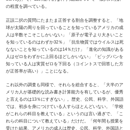
の程度を調べている。
正誤二択の質問にたまたま正答する割合を調整すると、「地
球が太陽の周りを回っていることを知っているアメリカの成
人は半数そこそこしかいない」「原子が電子より大きいこと
を知っているのはわずか32％」「抗生物質ではウイルスは死
なないことを知っているのは14％だけ」「進化の知識がある
人はゼロをわずかに上回るほどしかいない」「ビッグバンを
知っている人は実質ゼロを下回る（コイントスで回答した方
が正答率が高い）」ことになる。
これ以外の調査も同様で、それらを総合すると、「大半のア
メリカ人が基礎的な読み書き計算能力を有しているが、優秀
と言えるのは13％にすぎない」。歴史、公民、科学、外国語
では、初歩を身につけている人すらほとんどいない。「学校
がこれらの科目を教えている」というのは言い過ぎで、「こ
れらの科目について教えている」だけだ。「何年間も授業を
受けた結果、アメリカの成人は歴史、公民、科学、外国語と