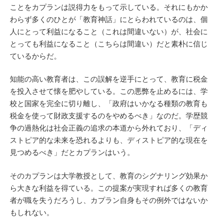
ことをカプランは説得力をもって示している。それにもかか
わらず多くのひとが「教育神話」にとらわれているのは、個
人にとって利益になること（これは間違いない）が、社会に
とっても利益になること（こちらは間違い）だと素朴に信じ
ているからだ。
知能の高い教育者は、この誤解を逆手にとって、教育に税金
を投入させて懐を肥やしている。この悪弊を止めるには、学
校と国家を完全に切り離し、「政府はいかなる種類の教育も
税金を使って財政支援するのをやめるべき」なのだ。学歴競
争の過熱化は社会正義の追求の本道から外れており、「ディ
ストピア的な未来を恐れるよりも、ディストピア的な現在を
見つめるべき」だとカプランはいう。
そのカプランは大学教授として、教育のシグナリング効果か
ら大きな利益を得ている。この提案が実現すれば多くの教育
者が職を失うだろうし、カプラン自身もその例外ではないか
もしれない。