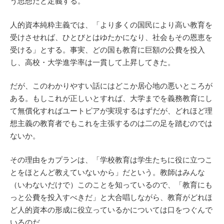
う思想だと定義する。
人的資本純粋主義では、「より多くの国民により高い教育を
受けさせれば、ひとびとはゆたかになり、社会もその恩恵を
受ける」とする。事実、どの国も教育に巨額の公費を投入
し、高校・大学進学率は一貫して上昇してきた。
だが、このわかりやすい話にはどこか居心地の悪いところが
ある。もしこれが正しいとすれば、大学までを義務教育にし
て無償化すればユートピアが実現するはずだが、どれほど理
想主義の教育者でもこれを主張するのは二の足を踏むのでは
ないか。
その理由をカプランは、「学校教育は学生たちに役に立つこ
とをほとんど教えていないから」だという。教師はみんな
（いわないだけで）このことを知っているので、「教育にも
っと公費を投入すべきだ」と大合唱しながら、教育がどれほ
ど人的資本の形成に役立っているかについては口をつぐんで
いるのだ。