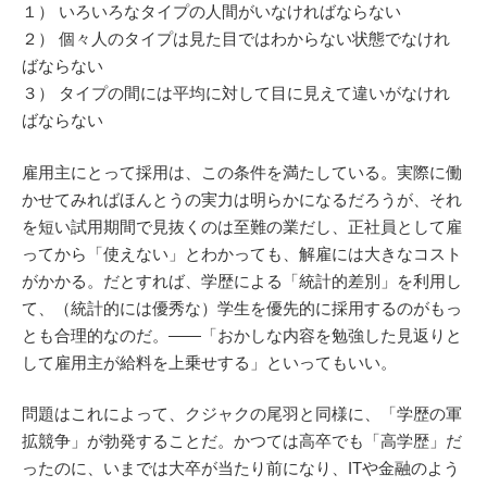
１） いろいろなタイプの人間がいなければならない
２） 個々人のタイプは見た目ではわからない状態でなけれ
ばならない
３） タイプの間には平均に対して目に見えて違いがなけれ
ばならない
雇用主にとって採用は、この条件を満たしている。実際に働
かせてみればほんとうの実力は明らかになるだろうが、それ
を短い試用期間で見抜くのは至難の業だし、正社員として雇
ってから「使えない」とわかっても、解雇には大きなコスト
がかかる。だとすれば、学歴による「統計的差別」を利用し
て、（統計的には優秀な）学生を優先的に採用するのがもっ
とも合理的なのだ。――「おかしな内容を勉強した見返りと
して雇用主が給料を上乗せする」といってもいい。
問題はこれによって、クジャクの尾羽と同様に、「学歴の軍
拡競争」が勃発することだ。かつては高卒でも「高学歴」だ
ったのに、いまでは大卒が当たり前になり、ITや金融のよう