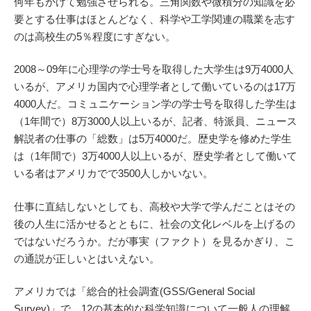
何年もかけて勉強させられる。三角関数や微積分の知識を必
要とする仕事はほとんどなく、科学や工学関連の職業を志す
のは高校生の5％程度にすぎない。
2008～09年に心理学の学士号を取得した大学生は9万4000人
いるが、アメリカ国内で心理学者として働いているのは17万
4000人だ。コミュニケーション学の学士号を取得した学生は
（1年間で）8万3000人以上いるが、記者、特派員、ニュース
解説者の仕事の「総数」は5万4000だ。歴史学を修めた学生
は（1年間で）3万4000人以上いるが、歴史学者として働いて
いる者はアメリカでで3500人しかいない。
仕事に直結しないとしても、高校や大学で学んだことはその
後の人生に活かせるとともに、社会の文化レベルを上げるの
ではないだろうか。だが事実（ファクト）を見るかぎり、こ
の通説が正しいとはいえない。
アメリカでは「総合的社会調査(GSS/General Social
Survey)」で、12の基本的な科学知識について一般人の理解