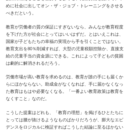
めに社会に出してオン・ザ・ジョブ・トレーニングをさせる
べきだという。
教育が労働者の質の保証にすぎないなら、みんなが教育程度
を下げた方が社会にとってはいいはずだ。とはいえこれは、
国家が子どもたちの幸福の実現から手を引くことではない。
教育支出を80％削減すれば、大型の児童税額控除か、直接支
給の児童手当の資金源にできる。これによって子どもの貧困
は劇的に解消されるだろう。
労働市場が高い教育を求めるのは、教育が誰の手にも届くか
らにほかならない。助成金がなくなれば、手に届かなくなっ
た教育はもはや必要なくなる。「一番よい教育政策は教育を
なくすこと」なのだ。
こうした提案はどれも、「教育の理想」を掲げるひとたちに
とっては腰が抜けるようなものばかりだろうが、膨大なエビ
デンスをロジカルに検証すればこうした結論に至るほかない