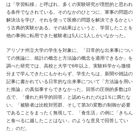
は「学習転移」と呼ばれ、多くの実験研究が理想的と思われ
る条件でなされている。そのなかのひとつに、軍事の問題の
解決法を学び、それを使って医療の問題を解決できるかとい
う古典的実験がある。その結果はというと、学習したことを
他の事例に転用できた被験者は5人に1人しかいなかった。
アリゾナ州立大学の学生を対象に、「日常的な出来事につい
ての推論に、統計の概念と方法論の概念を適用できるか」を
調べた研究では、高校と大学で6年以上、実験科学から微積
分まで学んできたにもかわらず、学生たちは、新聞や雑誌の
記事に書かれている日常的な出来事について「方法論を用い
た推論」の真似事すらできなかった。回答の圧倒的多数は0
点で、「優れた科学的回答」と認められたのは1％に満たな
い。「被験者は比較対照群、そして第3の変数の制御が必要
であることをまったく無視して、「食生活」の例に「きちん
と食べるに越したことはない」のような意見で回答してい
た」のだ。