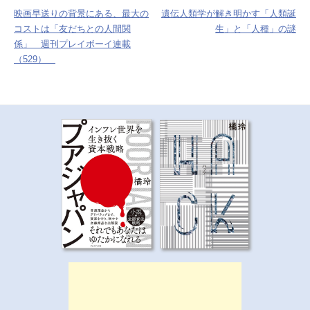
k
映画早送りの背景にある、最大の
遺伝人類学が解き明かす「人類誕
ナ
コストは「友だちとの人間関
生」と「人種」の謎
係」 週刊プレイボーイ連載
ビ
（529）
ゲ
ー
シ
ョ
ン