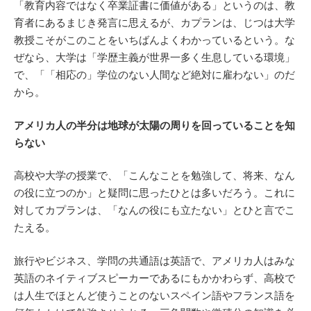
「教育内容ではなく卒業証書に価値がある」というのは、教
育者にあるまじき発言に思えるが、カプランは、じつは大学
教授こそがこのことをいちばんよくわかっているという。な
ぜなら、大学は「学歴主義が世界一多く生息している環境」
で、「「相応の」学位のない人間など絶対に雇わない」のだ
から。
アメリカ人の半分は地球が太陽の周りを回っていることを知
らない
高校や大学の授業で、「こんなことを勉強して、将来、なん
の役に立つのか」と疑問に思ったひとは多いだろう。これに
対してカプランは、「なんの役にも立たない」とひと言でこ
たえる。
旅行やビジネス、学問の共通語は英語で、アメリカ人はみな
英語のネイティブスピーカーであるにもかかわらず、高校で
は人生でほとんど使うことのないスペイン語やフランス語を