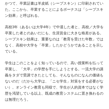
かつて、卒業証書は羊皮紙（シープスキン）に印刷されてい
た。ここから、卒業することによるボーナスは「シープスキ
ン効果」と呼ばれる。
高校3年（あるいは大学4年）で中退した者と、高校／大学を
卒業した者とのあいだにも、生涯賃金に大きな格差がある。
シープスキン効果は、重要なのは「教育を受けた年数」では
なく、高校や大学を「卒業」したかどうかであることを示し
ている。
学生はこのことをよく知っているので、高い授業料を払って
卒業し、「大卒」の学歴を手にしようとする。一流大学の講
義をタダで受講できたとしても、そんなものになんの価値も
ないのだ（だから大学は、「ニセ学生」対策をする必要がな
い）。オンライン教育も同様で、学生が人的資本ではなく学
歴を渇望している以上、既成の教育システムに置き換わるの
は無理だろう。