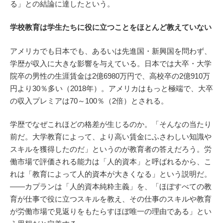
る」との結論に達したという。
学校教育は学生たちに役に立つことをほとんど教えていない
アメリカでも日本でも、あるいは先進国・新興国を問わず、
学歴が収入に大きな影響を与えている。日本では大卒・大学
院卒の男性の生涯賃金は2億6980万円で、高校卒の2億910万
円より30％多い（2018年）。アメリカはもっと極端で、大卒
の収入プレミアは70～100％（2倍）とされる。
学歴でなぜこれほどの格差が生じるのか。「そんなの当たり
前だ。大学教育によって、より高い賃金にふさわしい知識や
スキルを獲得したのだ」というのが教育者の答えだろう。労
働市場で評価される能力は「人的資本」と呼ばれるから、こ
れは「教育によって人的資本が大きくなる」という説明だ。
――カプランは「人的資本純粋主義」を、「ほぼすべての教
育が仕事で役に立つスキルを教え、その仕事のスキルや教育
が労働市場で見返りをもたらすほぼ唯一の理由である」とい