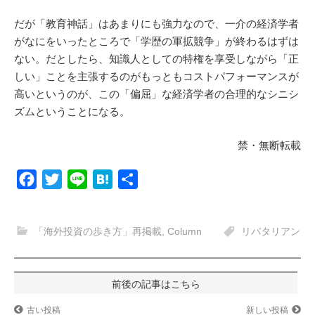
だが「教育神話」はあまりにも強力なので、一介の経済学者
がなにをいったところで「学歴の軍拡競争」が終わるはずは
ない。だとしたら、知識人としての特権を享受しながら「正
しい」ことを主張するのがもっともコストパフォーマンスが
高いというのが、この「偏屈」な経済学者の合理的なシニシ
ズムということになる。
禁・無断転載
F
T
L
H
共
a
w
i
a
有
c
i
n
t
「海外投資の歩き方」再掲載
,
Column
リバタリアン
e
t
e
e
b
t
n
o
e
a
投
o
r
稿
古い投稿
新しい投稿